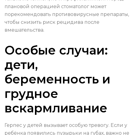
плановой операцией стоматолог может
порекомендовать противовирусные препараты,
чтобы снизить риск рецидива после
вмешательства.
Особые случаи:
дети,
беременность и
грудное
вскармливание
Герпес у детей вызывает особую тревогу. Если у
ребёнка появились пузырьки на губах, важно не