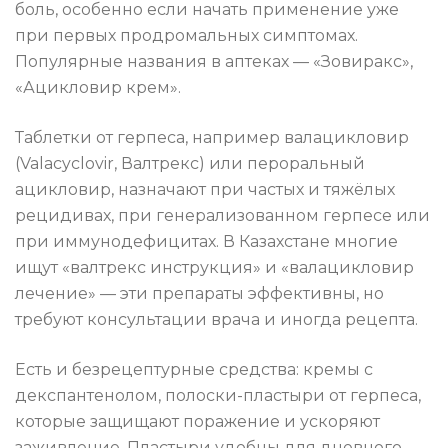
боль, особенно если начать применение уже
при первых продромальных симптомах.
Популярные названия в аптеках — «Зовиракс»,
«Ацикловир крем».
Таблетки от герпеса, например валацикловир
(Valacyclovir, Валтрекс) или пероральный
ацикловир, назначают при частых и тяжёлых
рецидивах, при генерализованном герпесе или
при иммунодефицитах. В Казахстане многие
ищут «валтрекс инструкция» и «валацикловир
лечение» — эти препараты эффективны, но
требуют консультации врача и иногда рецепта.
Есть и безрецептурные средства: кремы с
декспантенолом, полоски-пластыри от герпеса,
которые защищают поражение и ускоряют
заживление. Пластыри удобны для дневного