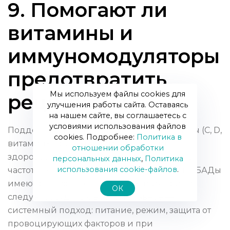
9. Помогают ли
витамины и
иммуномодуляторы
предотвратить
Мы используем файлы cookies для
рецидивы?
улучшения работы сайта. Оставаясь
на нашем сайте, вы соглашаетесь с
условиями использования файлов
Поддержание иммунитета через витамины (C, D,
cookies. Подробнее:
Политика в
витамины группы B), минералы (цинк),
отношении обработки
здоровое питание и сон помогает снизить
персональных данных
,
Политика
использования сookie-файлов
.
частоту рецидивов. Иммуномодуляторы и БАДы
имеют разную эффективность, и их приём
ОК
следует обсудить с врачом. Главное —
системный подход: питание, режим, защита от
провоцирующих факторов и при