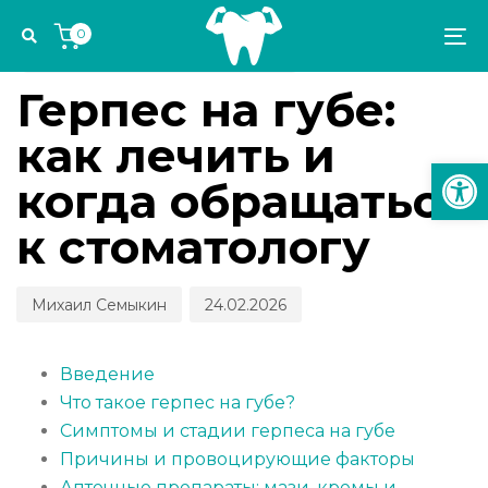
Skip
Skip
Author
Published
PUBLISHED
0
links
to
on:
IN:
To
ПРОФИЛАКТИКА И ДИАГНОСТИКА
primary
na
navigation
Герпес на губе:
Skip
как лечить и
to
Откр
content
когда обращаться
к стоматологу
Михаил Семыкин
24.02.2026
Введение
Что такое герпес на губе?
Симптомы и стадии герпеса на губе
Причины и провоцирующие факторы
Аптечные препараты: мази, кремы и