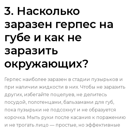
3. Насколько
заразен герпес на
губе и как не
заразить
окружающих?
Герпес наиболее заразен в стадии пузырьков и
при наличии жидкости в них. Чтобы не заразить
других, избегайте поцелуев, не делитесь
посудой, полотенцами, бальзамами для губ,
пока пузырьки не подсохнут и не образуется
корочка. Мыть руки после касания к поражению
и не трогать лицо — простые, но эффективные