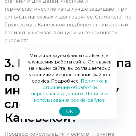
степени и для детей. Жёсткие и
термопластические капы лучше защищают при
сильных нагрузках и долговечнее. Стоматолог по
бруксизму в Каневской подберёт оптимальный
вариант, учитывая прикус и интенсивность
скрежета.
Мы используем файлы cookies для
3. Как делается капа
улучшения работы сайта. Оставаясь
на нашем сайте, вы соглашаетесь с
по
условиями использования файлов
cookies. Подробнее:
Политика в
индивидуальному
отношении обработки
персональных данных
,
Политика
слепку в
использования сookie-файлов
.
ОК
Каневской?
Процесс: консультация и осмотр → снятие