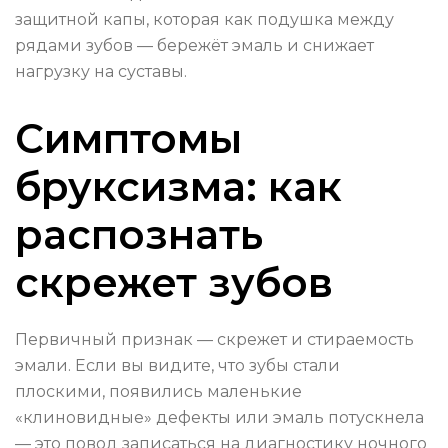
защитной капы, которая как подушка между
рядами зубов — бережёт эмаль и снижает
нагрузку на суставы.
Симптомы
бруксизма: как
распознать
скрежет зубов
Первичный признак — скрежет и стираемость
эмали. Если вы видите, что зубы стали
плоскими, появились маленькие
«клиновидные» дефекты или эмаль потускнела
— это повод записаться на диагностику ночного