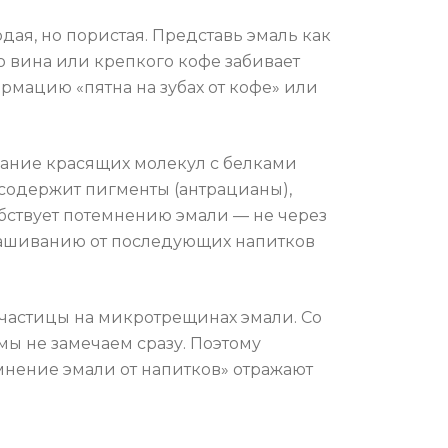
рдая, но пористая. Представь эмаль как
о вина или крепкого кофе забивает
рмацию «пятна на зубах от кофе» или
вание красящих молекул с белками
 содержит пигменты (антрацианы),
бствует потемнению эмали — не через
крашиванию от последующих напитков
частицы на микротрещинах эмали. Со
ы не замечаем сразу. Поэтому
емнение эмали от напитков» отражают