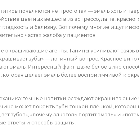
питков появляются не просто так — эмаль хоть и твё
йствие цветных веществ из эспрессо, латте, красног
т гладкость и белизну. Вот почему многие ищут инфо
твительно частая жалоба у пациентов.
ые окрашивающие агенты. Танины усиливают связы
окрашивает зубы» — логичный вопрос. Красное вино
ют эмаль. Интересный факт: даже белое вино спосо
ть, которая делает эмаль более восприимчивой к о
еханика: тёмные напитки осаждают окрашивающие 
ино может покрыть зубы тонкой плёнкой, которой м
вет зубов», «почему алкоголь портит эмаль» и «пот
ые ответы и способы защиты.