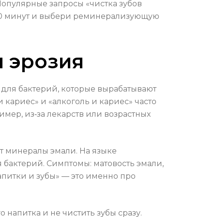
 Популярные запросы «чистка зубов
–60 минут и выбери реминерализующую
и эрозия
 для бактерий, которые вырабатывают
 кариес» и «алкоголь и кариес» часто
мер, из‑за лекарств или возрастных
т минералы эмали. На языке
 бактерий. Симптомы: матовость эмали,
апитки и зубы» — это именно про
 напитка и не чистить зубы сразу.