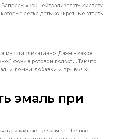
. Запросы «как нейтрализовать кислоту
 которые легко дать конкретные ответы.
еса мультипликативно. Даже низкое
ой фон» в ротовой полости. Так что
мали», помни: добавки и привычки
ть эмаль при
енять разумные привычки. Первое
ить маленькими глотками весь вечер.