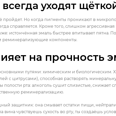
 всегда уходят щётко
сё пройдет. Но когда пигменты проникают в микроп
сегда справляется. Кроме того, слишком агрессивна
уже: истончённая эмаль быстрее впитывает пятна. П
о и реминерализующие компоненты.
лияет на прочность 
 основными путями: химическим и биологическим. 
ейлей с цитрусами), способная растворять минерал
 полости рта: алкоголь сушит слизистые, снижает 
тественную реминерализацию.
ный защитник: она смывает остатки пищи, нейтрал
ла вина чувствуешь сухость во рту, ты создаёшь усл