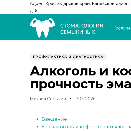
Skip
Skip
Адрес: Краснодарский край, Каневской район, с
links
to
д. 6
primary
navigation
Услуги
Skip
to
Author
Published
PUBLISHED
content
on:
IN:
ПРОФИЛАКТИКА И ДИАГНОСТИКА
Алкоголь и ко
прочность эм
Михаил Семыкин
15.01.2026
Введение
Как алкоголь и кофе окрашивают э