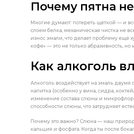
Почему пятна не
Многие думают: потереть щёткой — и в
слоем белка, механическая чистка не в
износ эмали, что делает проблему ещё х
кофе» — это не только абразивность, н
Как алкоголь в
Алкоголь воздействует на эмаль двумя
напитка (особенно у вина, сидра, кокт
изменение состава слюны и микрофлоры
способности слюны, что затрудняет ес
Почему это важно? Слюна — наш природ
кальция и фосфата. Когда ты после бока