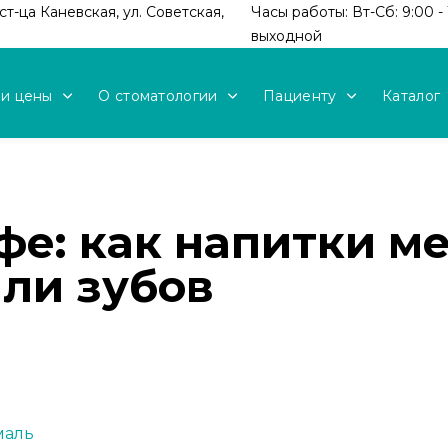
т-ца Каневская, ул. Советская,
Часы работы: Вт-Сб: 9:00 - 
выходной
 и цены
О стоматологии
Пациенту
Каталог
фе: как напитки м
али зубов
маль