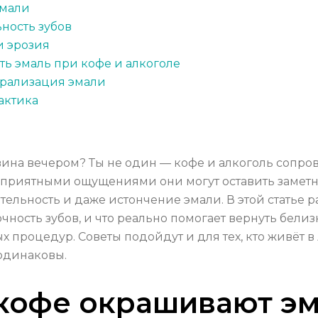
эмали
ьность зубов
и эрозия
ть эмаль при кофе и алкоголе
ерализация эмали
актика
ина вечером? Ты не один — кофе и алкоголь сопр
с приятными ощущениями они могут оставить заметн
ельность и даже истончение эмали. В этой статье р
очность зубов, и что реально помогает вернуть белиз
процедур. Советы подойдут и для тех, кто живёт в
одинаковы.
 кофе окрашивают э