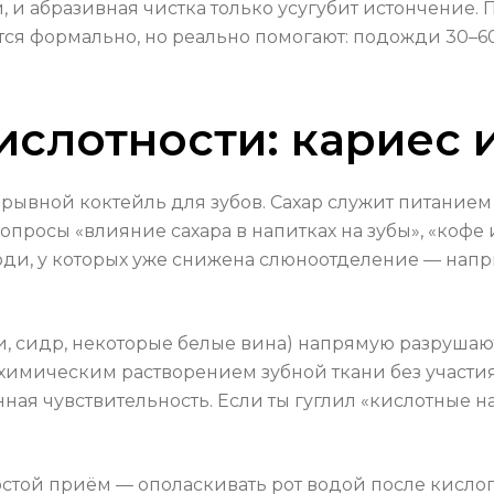
, и абразивная чистка только усугубит истончение.
тся формально, но реально помогают: подожди 30
ислотности: кариес 
зрывной коктейль для зубов. Сахар служит питанием
просы «влияние сахара в напитках на зубы», «кофе и
юди, у которых уже снижена слюноотделение — напри
, сидр, некоторые белые вина) напрямую разрушаю
 химическим растворением зубной ткани без участия
ная чувствительность. Если ты гуглил «кислотные н
стой приём — ополаскивать рот водой после кислого