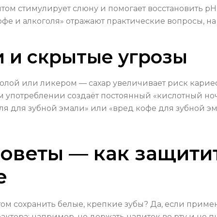
итом стимулирует слюну и помогает восстановить pH
офе и алкоголя» отражают практические вопросы, на
 и скрытые угрозы
 колой или ликером — сахар увеличивает риск кари
м употреблении создаёт постоянный «кислотный ночн
ля для зубной эмали» или «вред кофе для зубной э
оветы — как защити
е
том сохранить белые, крепкие зубы? Да, если прим
ктора: например, не держать напиток во рту и не п