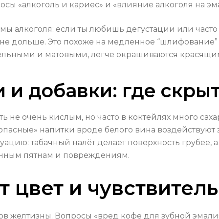
осы «алкоголь и кариес» и «влияние алкоголя на эм
ы алкоголя: если ты любишь дегустации или часто 
оне дольше. Это похоже на медленное “шлифование”
ительными и матовыми, легче окрашиваются красящ
 и добавки: где скры
ь не очень кислым, но часто в коктейлях много саха
зопасные» напитки вроде белого вина воздействуют 
уацию: табачный налёт делает поверхность грубее, 
енным пятнам и повреждениям.
т цвет и чувствитель
в желтизны. Вопросы «вред кофе для зубной эмали»,