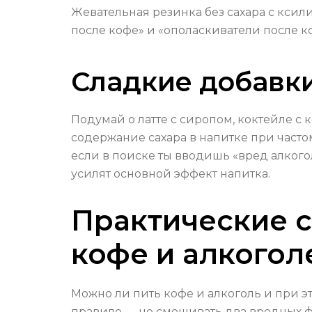
Жевательная резинка без сахара с ксил
после кофе» и «ополаскиватели после к
Сладкие добавки
Подумай о латте с сиропом, коктейле с
содержание сахара в напитке при часто
если в поиске ты вводишь «вред алкого
усилят основной эффект напитка.
Практические с
кофе и алкогол
Можно ли пить кофе и алкоголь и при э
правило — не смешивать два вредных фа