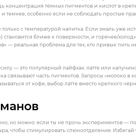
едь концентрация тёмных пигментов и кислот в кре
 и темнее, особенно если не соблюдать простые пра
е только с температурой напитка. Если эмаль уже и
й) становится ближе к поверхности, и горячее/холод
в» — реальная проблема для тех, кто привык пить н
илу — это популярный лайфхак: латте или капучин
ока связывают часть пигментов. Запросы «молоко в к
азываться от кофе, выбор латте вместо крепкого чёр
еманов
но, но можно: если ты не прочь экспериментов — п
ра, чтобы стимулировать слюноотделение. Избегай 