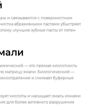
й
оры и связываются с поверхностным
я чистка абразивными пастами убыстряет
оэтому «лучшие зубные пасты от пятен
эмали
Химический — это прямая кислотность
ьную матрицу эмали. Биологический —
слюноотделение и снижает буферные
изует кислоты и насыщает эмаль ионами
овия для более активного разрушения