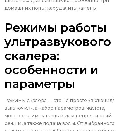
такие насадки без навыков, особенно при
домашних попытках удалить камень.
Режимы работы
ультразвукового
скалера:
особенности и
параметры
Режимы скалера — это не просто «включил/
выключил», а набор параметров: частота,
мощность, импульсный или непрерывный
режим, а также подача воды. От выбранного
режима зависит, как быстро и щадяще будет