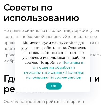
Советы по
использованию
Не давите сильно на наконечник, держите угол
контакта небольшой, используйте достаточное
орошение и меняйте режимы в зависимости от
Мы используем файлы cookies для
улучшения работы сайта. Оставаясь
плотности отложений. Если появилось
на нашем сайте, вы соглашаетесь с
кровотечение или сильная боль — остановитесь
условиями использования файлов
и обратитесь к врачу.
cookies. Подробнее:
Политика в
отношении обработки
персональных данных
,
Политика
Где искать отзывы и
использования сookie-файлов
.
рейтинги
ОК
Отзывы пациентов и рейтинг аппаратов