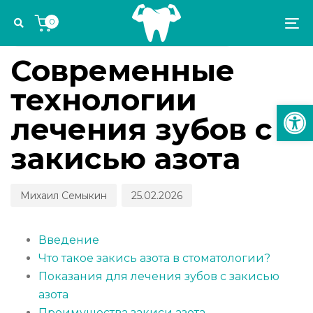
Skip
Skip
Author
Published
PUBLISHED
0
links
to
on:
IN:
To
ОБЗОРЫ ОБОРУДОВАНИЯ И ТЕХНОЛОГИЙ
primary
na
navigation
Современные
Skip
технологии
to
Откр
content
лечения зубов с
закисью азота
Михаил Семыкин
25.02.2026
Введение
Что такое закись азота в стоматологии?
Показания для лечения зубов с закисью
азота
Преимущества закиси азота