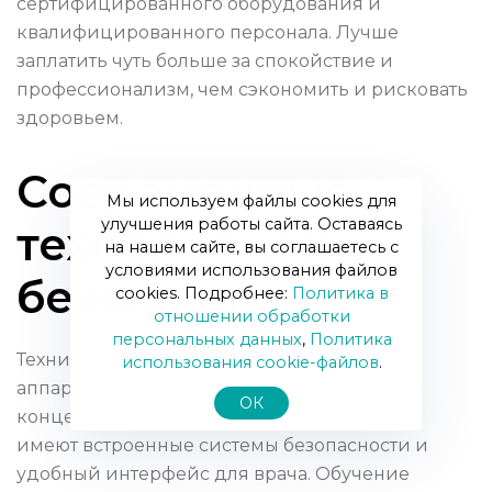
сертифицированного оборудования и
квалифицированного персонала. Лучше
заплатить чуть больше за спокойствие и
профессионализм, чем сэкономить и рисковать
здоровьем.
Современные
Мы используем файлы cookies для
улучшения работы сайта. Оставаясь
технологии и
на нашем сайте, вы соглашаетесь с
условиями использования файлов
безопасность
cookies. Подробнее:
Политика в
отношении обработки
персональных данных
,
Политика
Техника не стоит на месте: современные
использования сookie-файлов
.
аппараты для седации следят за
ОК
концентрацией газа в реальном времени,
имеют встроенные системы безопасности и
удобный интерфейс для врача. Обучение