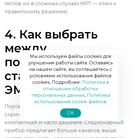
тестов, но в сложных случаях МРТ — ключ к
правильному решению.
4. Как выбрать
между
Мы используем файлы cookies для
портативным и
улучшения работы сайта. Оставаясь
на нашем сайте, вы соглашаетесь с
стационарным
условиями использования файлов
cookies. Подробнее:
Политика в
ЭМГ?
отношении обработки
персональных данных
,
Политика
использования сookie-файлов
.
Портативный ЭМГ удобен для выездов,
ОК
скрининга и небольших клиник — он
компактный и часто дешевле. Стационарный
прибор предлагает больше каналов, выше