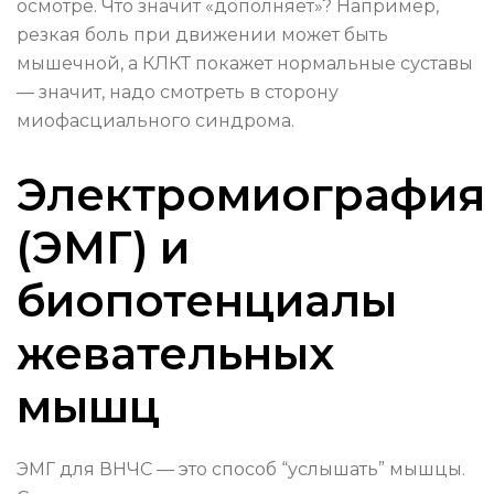
осмотре. Что значит «дополняет»? Например,
резкая боль при движении может быть
мышечной, а КЛКТ покажет нормальные суставы
— значит, надо смотреть в сторону
миофасциального синдрома.
Электромиография
(ЭМГ) и
биопотенциалы
жевательных
мышц
ЭМГ для ВНЧС — это способ “услышать” мышцы.