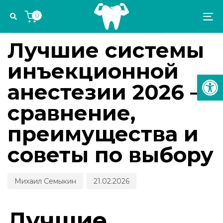
Skip
Skip
Author
Published
PUBLISHED
0
links
to
on:
IN:
To
ОБЗОРЫ ОБОРУДОВАНИЯ И ТЕХНОЛОГИЙ
primary
na
navigation
Лучшие системы
Skip
инъекционной
to
Откр
content
анестезии 2026 —
сравнение,
преимущества и
советы по выбору
Михаил Семыкин
21.02.2026
Лучшие