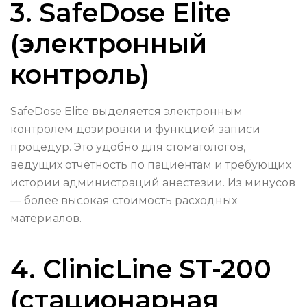
3. SafeDose Elite
(электронный
контроль)
SafeDose Elite выделяется электронным
контролем дозировки и функцией записи
процедур. Это удобно для стоматологов,
ведущих отчётность по пациентам и требующих
истории администраций анестезии. Из минусов
— более высокая стоимость расходных
материалов.
4. ClinicLine ST-200
(стационарная