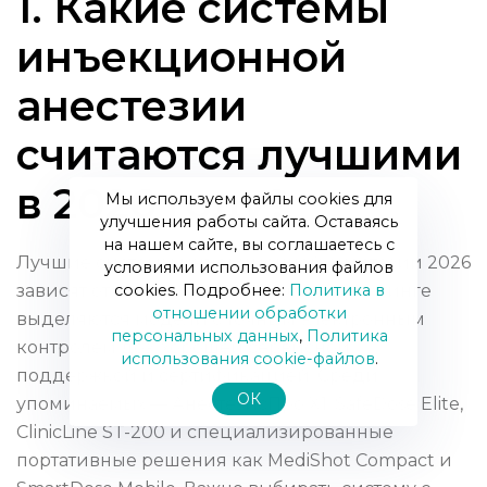
1. Какие системы
инъекционной
анестезии
считаются лучшими
в 2026 году?
Мы используем файлы cookies для
улучшения работы сайта. Оставаясь
на нашем сайте, вы соглашаетесь с
Лучшие системы инъекционной анестезии 2026
условиями использования файлов
cookies. Подробнее:
Политика в
зависят от нужд клиники. В общем рейтинге
отношении обработки
выделяются модели с точным электронным
персональных данных
,
Политика
контролем доз, хорошей сервисной
использования сookie-файлов
.
поддержкой и сертификацией. Среди
ОК
упоминаемых — АнестезисПро X1, SafeDose Elite,
ClinicLine ST-200 и специализированные
портативные решения как MediShot Compact и