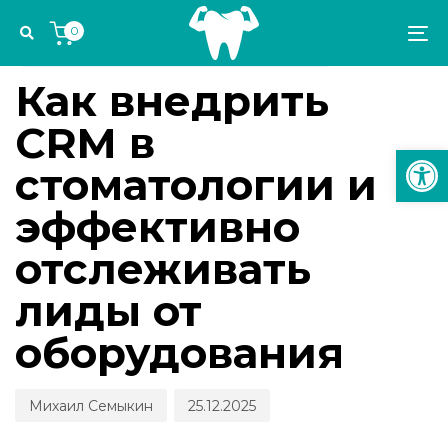
Skip
Skip
Author
Published
PUBLISHED
0
links
to
on:
IN:
To
ОБЗОРЫ ОБОРУДОВАНИЯ И ТЕХНОЛОГИЙ
primary
na
navigation
Как внедрить
Skip
CRM в
to
Откр
content
стоматологии и
эффективно
отслеживать
лиды от
оборудования
Михаил Семыкин
25.12.2025