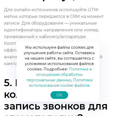
Для онлайн-источников используйте UTM-
метки, которые передаются в CRM на момент
записи. Для оборудования — уникальные
идентификаторы направления или номер,
привязанный к кабинету/аппаратуре.
Коллтрекинг поможет связать звонки с
Мы используем файлы cookies для
оффлайн-источниками, а интеграция с
улучшения работы сайта. Оставаясь
аналитикой покажет эффективность каждой
на нашем сайте, вы соглашаетесь с
кампании и каждого аппарата.
условиями использования файлов
cookies. Подробнее:
Политика в
отношении обработки
5. Нужен ли
персональных данных
,
Политика
использования сookie-файлов
.
коллтрекинг и
ОК
запись звонков для