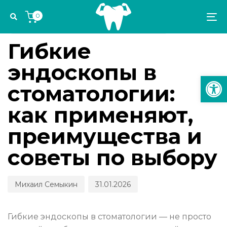
Skip
Skip
Author
Published
PUBLISHED
0
links
to
on:
IN:
To
ОБЗОРЫ ОБОРУДОВАНИЯ И ТЕХНОЛОГИЙ
primary
na
navigation
Гибкие
Skip
эндоскопы в
to
Откр
content
стоматологии:
как применяют,
преимущества и
советы по выбору
Михаил Семыкин
31.01.2026
Гибкие эндоскопы в стоматологии — не просто