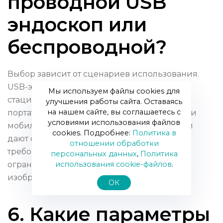
проводной USB
эндоскоп или
беспроводной?
Выбор зависит от сценариев использования.
USB-эндоскопы надёжны и стабильны для
Мы используем файлы cookies для
стационарной работы, беспроводные и
улучшения работы сайта. Оставаясь
на нашем сайте, вы соглашаетесь с
портативные модели удобны для выездов и
условиями использования файлов
мобильных клиник. Беспроводные модели
cookies. Подробнее:
Политика в
дают свободу передвижения, но могут
отношении обработки
требовать контроля заряда и иметь
персональных данных
,
Политика
использования сookie-файлов
.
ограничения по передаче качества
изображения.
ОК
6. Какие параметры