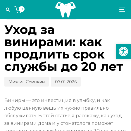
Skip
Skip
Author
Published
PUBLISHED
0
links
to
on:
IN:
To
ИМПЛАНТОЛОГИЯ И ОРТОПЕДИЯ
primary
na
navigation
Уход за
Skip
винирами: как
to
Откр
content
продлить срок
службы до 20 лет
Михаил Семыкин
07.01.2026
Виниры — это инвестиция в улыбку, и как
любую ценную вещь их нужно правильно
обслуживать. В этой статье я расскажу, как уход
за винирами дома и у стоматолога поможет
продлить срок службы виниров до 20 лет, какие