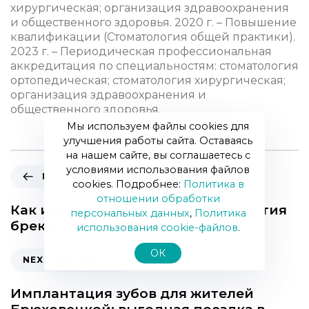
хирургическая; организация здравоохранения
и общественного здоровья. 2020 г. – Повышение
квалификации (Стоматология общей практики).
2023 г. – Периодическая профессиональная
аккредитация по специальностям: стоматология
ортопедическая; стоматология хирургическая;
организация здравоохранения и
общественного здоровья.
Мы используем файлы cookies для
улучшения работы сайта. Оставаясь
на нашем сайте, вы соглашаетесь с
условиями использования файлов
P
PREVIOUS ARTICLE
cookies. Подробнее:
Политика в
r
отношении обработки
e
Как избежать рецидива после снятия
персональных данных
,
Политика
v
брекетов: советы ортодонта
использования сookie-файлов
.
i
o
ОК
N
NEXT ARTICLE
u
e
s
x
Имплантация зубов для жителей
A
t