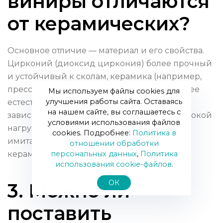
виниры отличаются
от керамических?
Основное отличие — материал и его свойства.
Цирконий (диоксид циркония) более прочный
и устойчивый к сколам, керамика (например,
прессованная керамика) может давать более
Мы используем файлы cookies для
улучшения работы сайта. Оставаясь
естественную светопроницаемость. Выбор
на нашем сайте, вы соглашаетесь с
зависит от клинической ситуации: для высокой
условиями использования файлов
нагрузки — цирконий, для максимальной
cookies. Подробнее:
Политика в
имитации эмали в отдельных случаях —
отношении обработки
персональных данных
,
Политика
керамика или комбинированный подход.
использования сookie-файлов
.
ОК
3. Можно ли
поставить