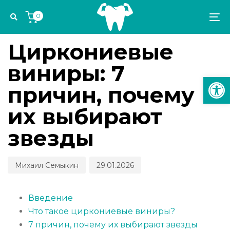
Skip
Skip
Author
Published
PUBLISHED
0
links
to
on:
IN:
To
ИМПЛАНТОЛОГИЯ И ОРТОПЕДИЯ
primary
na
navigation
Циркониевые
Skip
виниры: 7
to
Откр
content
причин, почему
их выбирают
звезды
Михаил Семыкин
29.01.2026
Введение
Что такое циркониевые виниры?
7 причин, почему их выбирают звезды