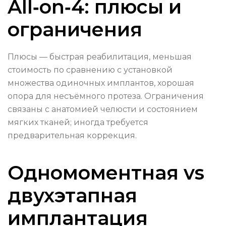
All‑on‑4: плюсы и
ограничения
Плюсы — быстрая реабилитация, меньшая
стоимость по сравнению с установкой
множества одиночных имплантов, хорошая
опора для несъёмного протеза. Ограничения
связаны с анатомией челюсти и состоянием
мягких тканей; иногда требуется
предварительная коррекция.
Одномоментная vs
двухэтапная
имплантация