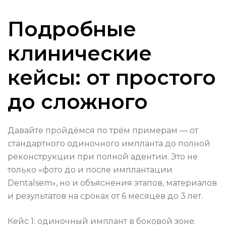
Подробные
клинические
кейсы: от простого
до сложного
Давайте пройдёмся по трём примерам — от
стандартного одиночного импланта до полной
реконструкции при полной адентии. Это не
только «фото до и после имплантации
Dentalsem», но и объяснения этапов, материалов
и результатов на сроках от 6 месяцев до 3 лет.
Кейс 1: одиночный имплант в боковой зоне.