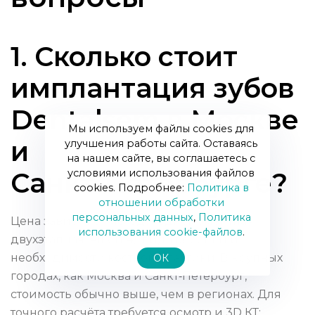
1. Сколько стоит
имплантация зубов
Dentalsem в Москве
Мы используем файлы cookies для
и
улучшения работы сайта. Оставаясь
на нашем сайте, вы соглашаетесь с
условиями использования файлов
Санкт‑Петербурге?
cookies. Подробнее:
Политика в
отношении обработки
персональных данных
,
Политика
Цена зависит от метода (одномоментная,
использования сookie-файлов
.
двухэтапная, All‑on‑4), вида коронки и
необходимости костной пластики. В крупных
ОК
городах, как Москва и Санкт‑Петербург,
стоимость обычно выше, чем в регионах. Для
точного расчёта требуется осмотр и 3D КТ;