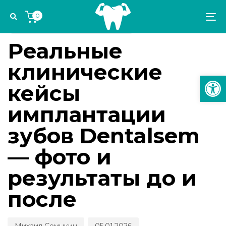
Skip
Skip
Author
Published
PUBLISHED
0
links
to
on:
IN:
To
ИМПЛАНТОЛОГИЯ И ОРТОПЕДИЯ
primary
na
navigation
Реальные
Skip
клинические
to
Откр
content
кейсы
имплантации
зубов Dentalsem
— фото и
результаты до и
после
Михаил Семыкин
05.01.2026