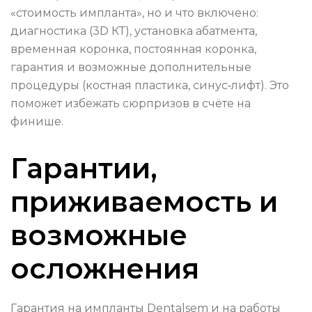
«стоимость импланта», но и что включено:
диагностика (3D КТ), установка абатмента,
временная коронка, постоянная коронка,
гарантия и возможные дополнительные
процедуры (костная пластика, синус‑лифт). Это
поможет избежать сюрпризов в счёте на
финише.
Гарантии,
приживаемость и
возможные
осложнения
Гарантия на импланты Dentalsem и на работы