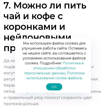
7. Можно ли пить
чай и кофе с
коронками и
нейлоновыми
Мы используем файлы cookies для
протезами?
улучшения работы сайта. Оставаясь
на нашем сайте, вы соглашаетесь с
условиями использования файлов
Да, можно, но некоторые материалы более
cookies. Подробнее:
Политика в
подвержены окрашиванию: акрил и нейлон
отношении обработки
могут со временем менять оттенок при
персональных данных
,
Политика
использования сookie-файлов
.
регулярном потреблении кофе, чая и курении.
Керамика и цирконий менее подвержены
ОК
пятнам. Регулярная профессиональная гигиена
и правильный уход помогут сохранить цвет
протезов дольше.