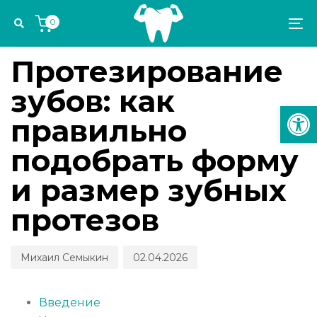
Skip
Skip
Author
Published
PUBLISHED
0
links
to
on:
IN:
To
ИМПЛАНТОЛОГИЯ И ОРТОПЕДИЯ
primary
na
navigation
Протезирование
Skip
зубов: как
to
Откр
content
правильно
подобрать форму
и размер зубных
протезов
Михаил Семыкин
02.04.2026
Введение