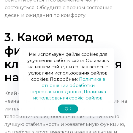
растянуться. Обсудите с врачом состояние
десен и ожидания по комфорту.
3. Какой метод
фиксации лучше:
Мы используем файлы cookies для
клей или фиксация
улучшения работы сайта. Оставаясь
на нашем сайте, вы соглашаетесь с
условиями использования файлов
на имплантах?
cookies. Подробнее:
Политика в
отношении обработки
персональных данных
,
Политика
Клей — временное и простое решение при
использования сookie-файлов
.
незначительной потере ретенции. Фиксация на
имплантах (locator, шаровидная, балочная,
ОК
телескопическая) обеспечивает значительно
лучшую стабильность и жевательную функцию,
но требует хирургического вмешательства и