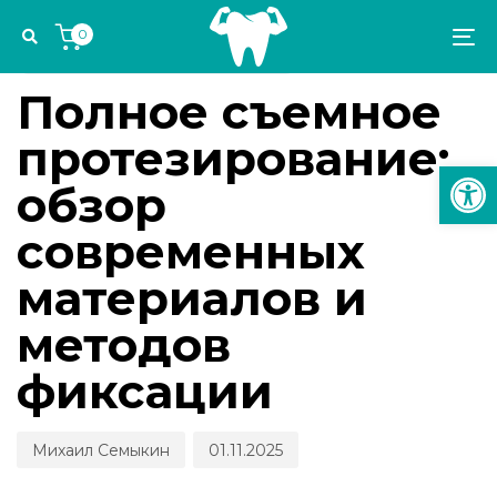
Skip
Skip
Author
Published
PUBLISHED
0
links
to
on:
IN:
To
ИМПЛАНТОЛОГИЯ И ОРТОПЕДИЯ
primary
na
navigation
Полное съемное
Skip
протезирование:
to
Откр
content
обзор
современных
материалов и
методов
фиксации
Михаил Семыкин
01.11.2025