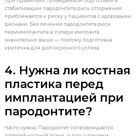
При правильно проведенной подготовке и
стабилизации пародонтита риск отторжения
приближается к риску у пациентов с здоровыми
деснами. Без лечения пародонтита риск
периимплантита и потери импланта
значительно выше — поэтому подготовка
критична для долгосрочного успеха.
4. Нужна ли костная
пластика перед
имплантацией при
пародонтите?
Часто нужна. Пародонтит сопровождается
потерей костной ткани, и для установки