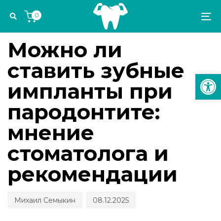
Skip
Skip
Author
Published
PUBLISHED
0
links
to
on:
IN:
To
ИМПЛАНТОЛОГИЯ И ОРТОПЕДИЯ
primary
na
navigation
Можно ли
Skip
ставить зубные
to
Откр
content
импланты при
пародонтите:
мнение
стоматолога и
рекомендации
Михаил Семыкин
08.12.2025