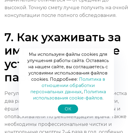
высокой. Точную смету лучше получить на очной
консультации после полного обследования.
7. Как ухаживать за
имплантами после
Мы используем файлы cookies для
установки при
улучшения работы сайта. Оставаясь
на нашем сайте, вы соглашаетесь с
условиями использования файлов
пародонтите?
cookies. Подробнее:
Политика в
отношении обработки
персональных данных
,
Политика
Регулярная гигиена — ключевой фактор: чистка
использования сookie-файлов
.
два раза в день, использование зубной нити,
ёршиков и ирригатора, специальные пасты и
ОК
ополаскиватели по рекомендации врача. Также
необходимы профессиональные чистки и
контрольные осмотры 2–4 раза в год, особенно