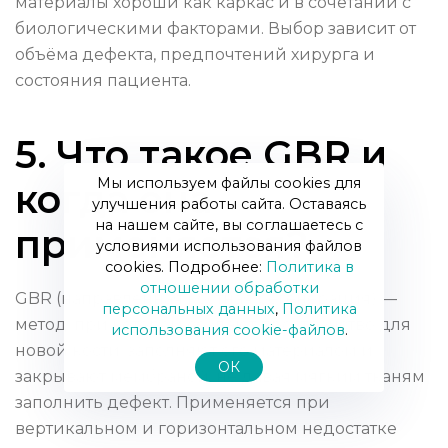
материалы хороши как каркас и в сочетании с
биологическими факторами. Выбор зависит от
объёма дефекта, предпочтений хирурга и
состояния пациента.
5. Что такое GBR и
Мы используем файлы cookies для
когда она
улучшения работы сайта. Оставаясь
на нашем сайте, вы соглашаетесь с
применяется?
условиями использования файлов
cookies. Подробнее:
Политика в
отношении обработки
GBR (направленная костная регенерация) —
персональных данных
,
Политика
метод, при котором создают пространство для
использования сookie-файлов
.
новой кости, заполняют его материалом и
ОК
закрывают мембраной, не давая мягким тканям
заполнить дефект. Применяется при
вертикальном и горизонтальном недостатке