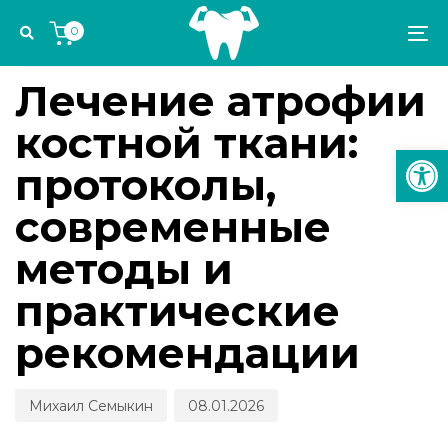
Skip
Skip
Author
Published
PUBLISHED
0
links
to
on:
IN:
To
ИМПЛАНТОЛОГИЯ И ОРТОПЕДИЯ
primary
na
navigation
Лечение атрофии
Skip
костной ткани:
to
Откр
content
протоколы,
современные
методы и
практические
рекомендации
Михаил Семыкин
08.01.2026