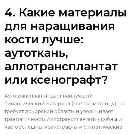
4. Какие материалы
для наращивания
кости лучше:
аутоткань,
аллотрансплантат
или ксенографт?
Аутотрансплантат даёт наилучший
биологический материал (клетки, матрицу), но
требует донорской области и увеличивает
травматичность. Аллотрансплантаты удобны и
часто успешны; ксенографты и синтетические