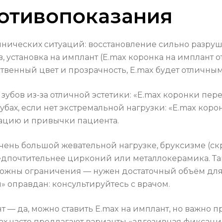
ротивопоказания
нических ситуаций: восстановление сильно разруше
, установка на имплант (E.max коронка на имплан
ственный цвет и прозрачность, E.max будет отличны
зубов из-за отличной эстетики: «E.max коронки пер
убах, если нет экстремальной нагрузки: «E.max кор
ацию и привычки пациента.
очень большой жевательной нагрузке, бруксизме (с
едпочтительнее цирконий или металлокерамика. Та
можны ограничения — нужен достаточный объём для
 оправдан: консультируйтесь с врачом.
нт — да, можно ставить E.max на имплант, но важно
х часто предлагают варианты «адгезивная фиксац