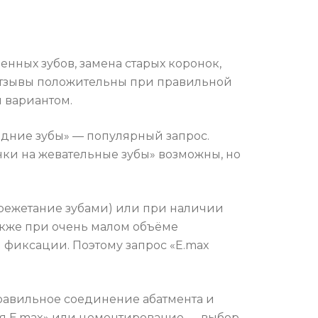
нных зубов, замена старых коронок,
т отзывы положительны при правильной
м вариантом.
едние зубы» — популярный запрос.
онки на жевательные зубы» возможны, но
крежетание зубами) или при наличии
кже при очень малом объёме
 фиксации. Поэтому запрос «E.max
 правильное соединение абатмента и
ия E.max» или цементирование — выбор