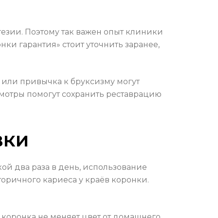
зии. Поэтому так важен опыт клиники
ки гарантия» стоит уточнить заранее,
х или привычка к бруксизму могут
смотры помогут сохранить реставрацию
вки
кой два раза в день, использование
торичного кариеса у краёв коронки.
 коронка не меняет цвет от домашнего