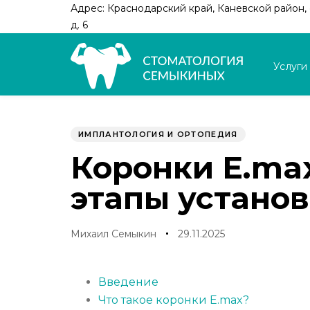
Skip
Skip
Адрес: Краснодарский край, Каневской район, с
links
to
д. 6
primary
navigation
Услуги
Skip
to
Author
Published
PUBLISHED
content
on:
IN:
ИМПЛАНТОЛОГИЯ И ОРТОПЕДИЯ
Коронки E.ma
этапы устано
Михаил Семыкин
29.11.2025
Введение
Что такое коронки E.max?