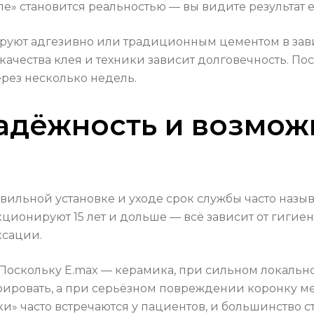
сле» становится реальностью — вы видите результат
руют адгезивно или традиционным цементом в зав
 качества клея и техники зависит долговечность. По
ерез несколько недель.
надёжность и возмо
ильной установке и уходе срок службы часто называ
ционируют 15 лет и дольше — всё зависит от гигиен
ксации.
 Поскольку E.max — керамика, при сильном локальн
рировать, а при серьёзном повреждении коронку ме
ки» часто встречаются у пациентов, и большинство 