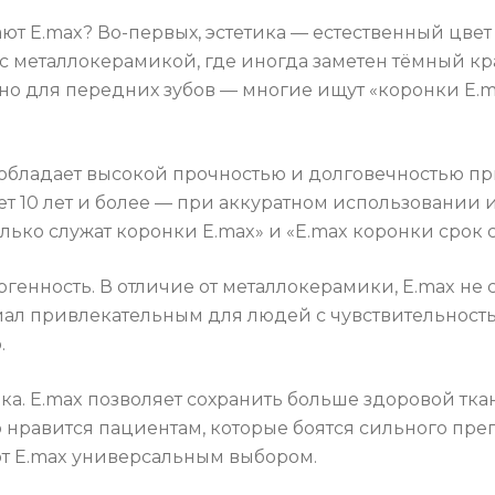
т E.max? Во-первых, эстетика — естественный цвет 
 с металлокерамикой, где иногда заметен тёмный кр
жно для передних зубов — многие ищут «коронки E.
 обладает высокой прочностью и долговечностью п
т 10 лет и более — при аккуратном использовании и 
лько служат коронки E.max» и «E.max коронки срок 
генность. В отличие от металлокерамики, E.max не 
ал привлекательным для людей с чувствительностью 
.
ка. E.max позволяет сохранить больше здоровой ткан
о нравится пациентам, которые боятся сильного пре
т E.max универсальным выбором.