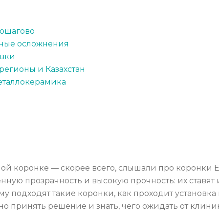
пошагово
жные осложнения
овки
 регионы и Казахстан
металлокерамика
ной коронке — скорее всего, слышали про коронки 
нную прозрачность и высокую прочность: их ставят 
кому подходят такие коронки, как проходит установка 
но принять решение и знать, чего ожидать от клини