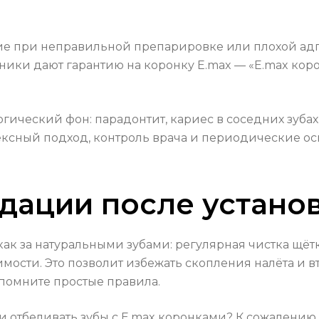
е при неправильной препарировке или плохой адге
ики дают гарантию на коронку E.max — «E.max корон
гический фон: парадонтит, кариес в соседних зуба
ексный подход, контроль врача и периодические о
дации после устано
 как за натуральными зубами: регулярная чистка щёт
мости. Это позволит избежать скопления налёта и в
апомните простые правила.
и отбеливать зубы с E.max коронками? К сожалению,