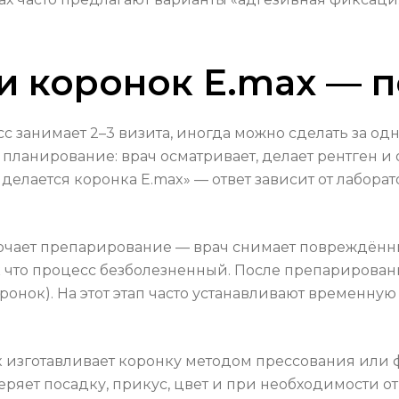
и коронок E.max — 
с занимает 2–3 визита, иногда можно сделать за о
планирование: врач осматривает, делает рентген и 
делается коронка E.max» — ответ зависит от лабора
лючает препарирование — врач снимает повреждённ
к что процесс безболезненный. После препарирова
онок). На этот этап часто устанавливают временную 
к изготавливает коронку методом прессования или 
ряет посадку, прикус, цвет и при необходимости отп