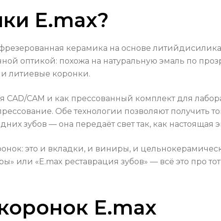
нки E.max?
 фрезерованная керамика на основе литийдисиликат
ной оптикой: похожа на натуральную эмаль по прозр
ли литиевые коронки.
я CAD/CAM и как прессованный комплект для лабора
прессование. Обе технологии позволяют получить то
них зубов — она передаёт свет так, как настоящая э
ронок: это и вкладки, и виниры, и цельнокерамичес
ры» или «E.max реставрация зубов» — всё это про т
коронок E.max