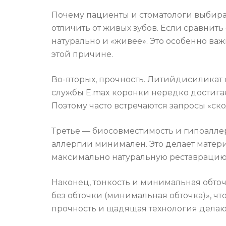
Почему пациенты и стоматологи выбираю
отличить от живых зубов. Если сравнить
натурально и «живее». Это особенно ва
этой причине.
Во-вторых, прочность. Литийдисиликат
службы E.max коронки нередко достигае
Поэтому часто встречаются запросы «ско
Третье — биосовместимость и гипоаллер
аллергии минимален. Это делает матери
максимально натуральную реставрацию
Наконец, тонкость и минимальная обточ
без обточки (минимальная обточка)», чт
прочность и щадящая технология делаю