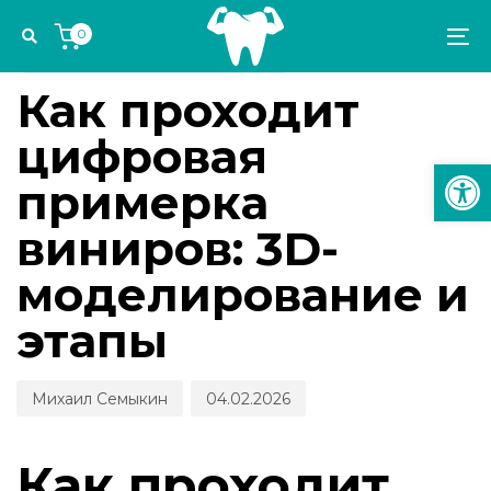
Skip
Skip
Author
Published
PUBLISHED
0
links
to
on:
IN:
To
ИМПЛАНТОЛОГИЯ И ОРТОПЕДИЯ
primary
na
navigation
Как проходит
Skip
цифровая
to
Откр
content
примерка
виниров: 3D-
моделирование и
этапы
Михаил Семыкин
04.02.2026
Как проходит