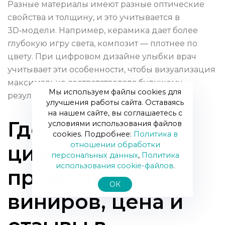
Разные материалы имеют разные оптические
свойства и толщину, и это учитывается в
3D‑модели. Например, керамика дает более
глубокую игру света, композит — плотнее по
цвету. При цифровом дизайне улыбки врач
учитывает эти особенности, чтобы визуализация
максимально соответствовала будущему
Мы используем файлы cookies для
результату.
улучшения работы сайта. Оставаясь
на нашем сайте, вы соглашаетесь с
Где сделать
условиями использования файлов
cookies. Подробнее:
Политика в
отношении обработки
цифровую
персональных данных
,
Политика
использования сookie-файлов
.
примерку
ОК
виниров, цена и