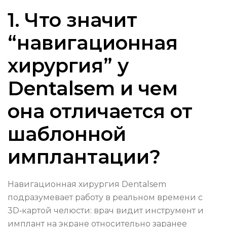
1. Что значит
“навигaционная
хирургия” у
Dentalsem и чем
она отличается от
шаблонной
имплантации?
Навигационная хирургия Dentalsem
подразумевает работу в реальном времени с
3D‑картой челюсти: врач видит инструмент и
имплант на экране относительно заранее