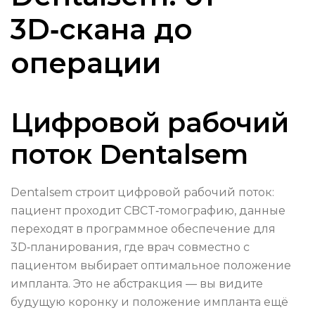
3D‑скана до
операции
Цифровой рабочий
поток Dentalsem
Dentalsem строит цифровой рабочий поток:
пациент проходит CBCT‑томографию, данные
переходят в программное обеспечение для
3D‑планирования, где врач совместно с
пациентом выбирает оптимальное положение
импланта. Это не абстракция — вы видите
будущую коронку и положение импланта ещё