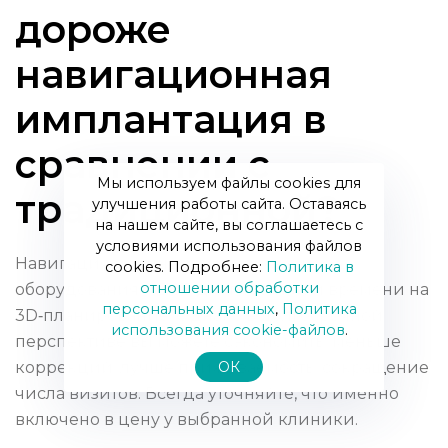
дороже
навигационная
имплантация в
сравнении с
Мы используем файлы cookies для
традиционной?
улучшения работы сайта. Оставаясь
на нашем сайте, вы соглашаетесь с
условиями использования файлов
Навигация обычно стоит дороже из‑за
cookies. Подробнее:
Политика в
отношении обработки
оборудования, CBCT‑диагностики и времени на
персональных данных
,
Политика
3D‑планирование. Однако в долгосрочной
использования сookie-файлов
.
перспективе вы можете сэкономить: меньше
ОК
коррекций, лучше приживаемость, сокращение
числа визитов. Всегда уточняйте, что именно
включено в цену у выбранной клиники.