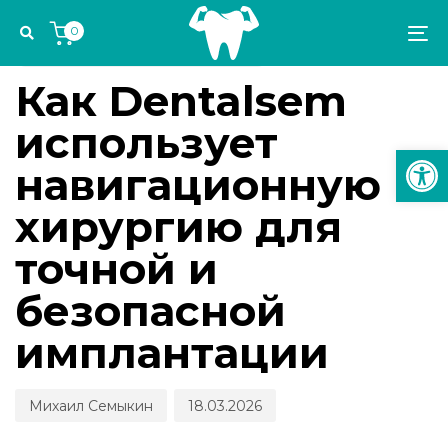
Skip
Skip
Author
Published
PUBLISHED
0
links
to
on:
IN:
To
ИМПЛАНТОЛОГИЯ И ОРТОПЕДИЯ
primary
na
navigation
Как Dentalsem
Skip
использует
to
Откр
content
навигационную
хирургию для
точной и
безопасной
имплантации
Михаил Семыкин
18.03.2026