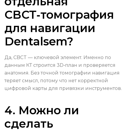
отдельная
CBCT‑томография
для навигации
Dentalsem?
Да, CBCT — ключевой элемент. Именно по
данным КТ строится 3D‑план и проверяется
анатомия. Без точной томографии навигация
теряет смысл, потому что нет корректной
цифровой карты для привязки инструментов.
4. Можно ли
сделать