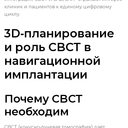
клиник и пациентов к единому цифровому
циклу.
3D‑планирование
и роль CBCT в
навигационной
имплантации
Почему CBCT
необходим
CBCT (конусно‑лучевая томография) даёт