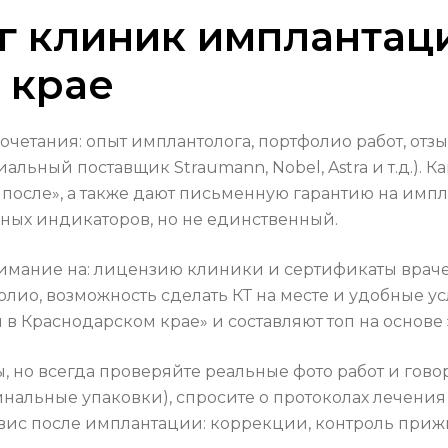
г клиник имплантац
 крае
очетания: опыт имплантолога, портфолио работ, от
ьный поставщик Straumann, Nobel, Astra и т.д.). 
после», а также дают письменную гарантию на импл
ных индикаторов, но не единственный.
имание на: лицензию клиники и сертификаты враче
олио, возможность сделать КТ на месте и удобные 
 Краснодарском крае» и составляют топ на основе 
, но всегда проверяйте реальные фото работ и гово
нальные упаковки), спросите о протоколах лечения
вис после имплантации: коррекции, контроль приж