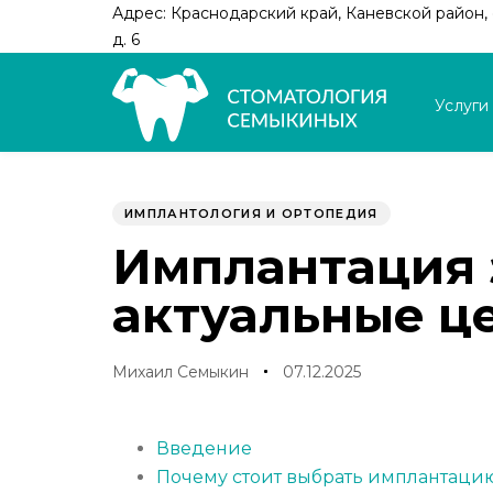
Skip
Skip
Адрес: Краснодарский край, Каневской район, с
links
to
д. 6
primary
navigation
Услуги
Skip
to
Author
Published
PUBLISHED
content
on:
IN:
ИМПЛАНТОЛОГИЯ И ОРТОПЕДИЯ
Имплантация 
актуальные це
Михаил Семыкин
07.12.2025
Введение
Почему стоит выбрать имплантацию