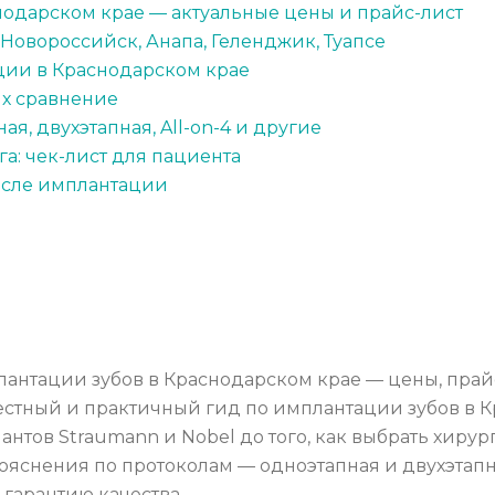
нодарском крае — актуальные цены и прайс-лист
 Новороссийск, Анапа, Геленджик, Туапсе
ции в Краснодарском крае
х сравнение
я, двухэтапная, All-on-4 и другие
а: чек-лист для пациента
осле имплантации
нтации зубов в Краснодарском крае — цены, прайс
честный и практичный гид по имплантации зубов в К
нтов Straumann и Nobel до того, как выбрать хирург
ояснения по протоколам — одноэтапная и двухэтапна
 гарантию качества.