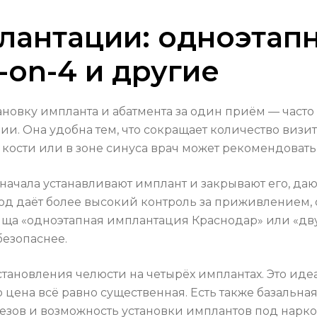
антации: одноэтапн
l-on-4 и другие
ановку импланта и абатмента за один приём — част
и. Она удобна тем, что сокращает количество визит
 кости или в зоне синуса врач может рекомендовать
начала устанавливают имплант и закрывают его, даю
етод даёт более высокий контроль за приживлением,
ища «одноэтапная имплантация Краснодар» или «дв
безопаснее.
сстановления челюсти на четырёх имплантах. Это ид
 цена всё равно существенная. Есть также базальн
зов и возможность установки имплантов под нарко