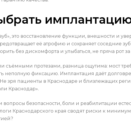
ыбрать имплантацию
зуб», это восстановление функции, внешности и уве
 предотвращает её атрофию и сохраняет соседние зу
орить без дискомфорта и улыбаться, не пряча рот за
и съёмными протезами, разница ощутима: мост треб
вать неполную фиксацию. Имплантация даёт долгов
 Не зря пациенты в Краснодаре и близлежащих реги
оли Краснодар».
и вопросы безопасности, боли и реабилитации ест
логи Краснодарского края сводят риски к минимуму
тией?