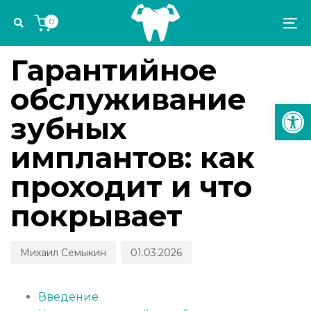
Skip
Skip
Author
Published
PUBLISHED
0
links
to
on:
IN:
To
ИМПЛАНТОЛОГИЯ И ОРТОПЕДИЯ
primary
na
navigation
Гарантийное
Skip
обслуживание
to
Откр
content
зубных
имплантов: как
проходит и что
покрывает
Михаил Семыкин
01.03.2026
Введение