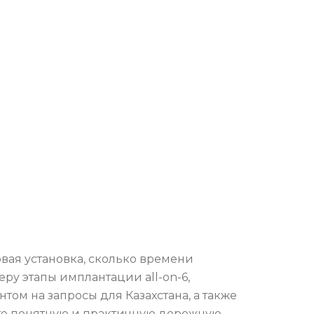
овая установка, сколько времени
еру этапы имплантации all-on-6,
ом на запросы для Казахстана, а также
ите понятную и практичную дорожную