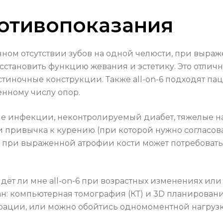
ротивопоказания
ичном отсутствии зубов на одной челюсти, при выра
осстановить функцию жевания и эстетику. Это отли
стиночные конструкции. Также all-on-6 подходят 
енному числу опор.
ые инфекции, неконтролируемый диабет, тяжелые 
привычка к курению (при которой нужно согласоват
при выраженной атрофии кости может потребовать
ёт ли мне all-on-6 при возрастных изменениях или 
н: компьютерная томография (КТ) и 3D планировани
рации, или можно обойтись одномоментной нагруз