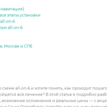
 навигация)
все этапы установки
ll-on-6
ри all-on-6
не, Москве и СПб
схеме all-on-6 и хотите понять, как проходит пошаг
йдётся всё лечение? В этой статье я подробно разб
 возможные осложнения и реальные цены — с акцент
 и Санкт‑Петербурге. Читайте дальше, и вы получ