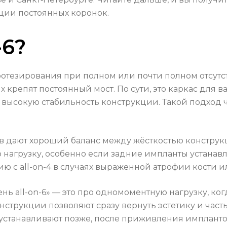
ции постоянных коронок.
-6?
ротезирования при полном или почти полном отсутст
х крепят постоянный мост. По сути, это каркас для в
высокую стабильность конструкции. Такой подход ча
в дают хороший баланс между жёсткостью конструк
агрузку, особенно если задние импланты устанавлив
 с all-on-4 в случаях выраженной атрофии кости 
ень all-on-6» — это про одномоментную нагрузку, к
струкции позволяют сразу вернуть эстетику и част
устанавливают позже, после приживления импланто