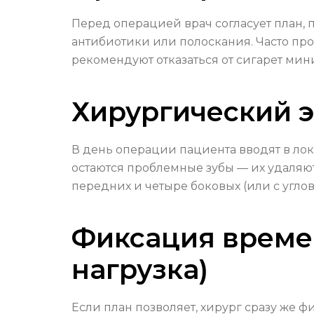
Перед операцией врач согласует план,
антибиотики или полоскания. Часто пр
рекомендуют отказаться от сигарет ми
Хирургический э
В день операции пациента вводят в лок
остаются проблемные зубы — их удаляют
передних и четыре боковых (или с угло
Фиксация време
нагрузка)
Если план позволяет, хирург сразу же 