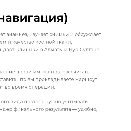
навигация)
т анамнез, изучает снимки и обсуждает
м и качество костной ткани,
андарт: клиники в Алматы и Нур‑Султане
ение шести имплантов, рассчитать
тавьте, что вы прокладываете маршрут
в» во время операции.
ого вида протеза: нужно учитывать
дер финального результата — удобно,