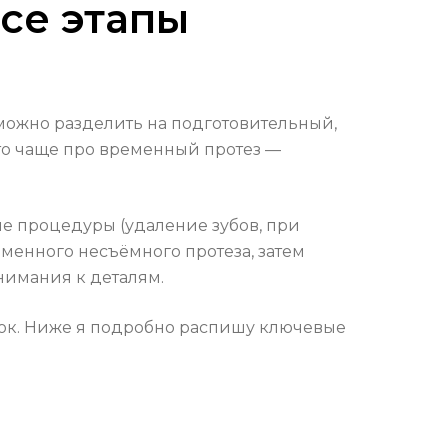
все этапы
 можно разделить на подготовительный,
это чаще про временный протез —
ые процедуры (удаление зубов, при
еменного несъёмного протеза, затем
нимания к деталям.
ок. Ниже я подробно распишу ключевые