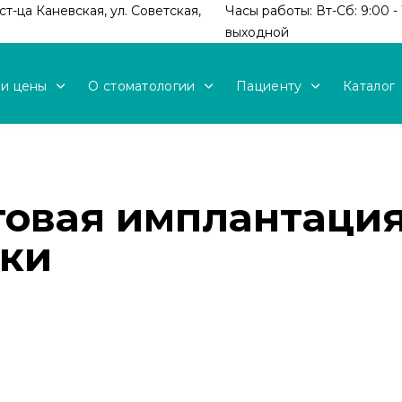
т-ца Каневская, ул. Советская,
Часы работы: Вт-Сб: 9:00 - 
выходной
 и цены
О стоматологии
Пациенту
Каталог
аговая имплантация
вки