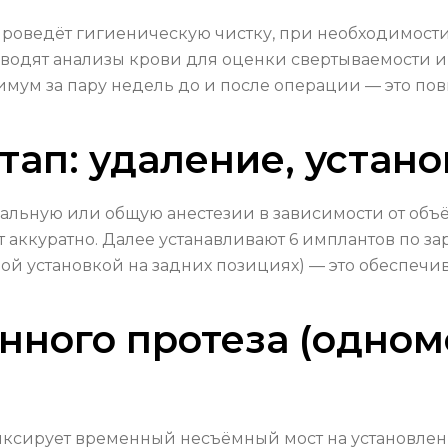
 проведёт гигиеническую чистку, при необходимост
оводят анализы крови для оценки свертываемости 
нимум за пару недель до и после операции — это п
тап: удаление, устан
альную или общую анестезии в зависимости от объё
 аккуратно. Далее устанавливают 6 имплантов по з
вой установкой на задних позициях) — это обеспечи
нного протеза (одно
фиксирует временный несъёмный мост на установлен