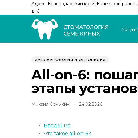
Skip
Skip
Адрес: Краснодарский край, Каневской район, с
links
to
д. 6
primary
navigation
Услуги
Skip
to
Author
Published
PUBLISHED
content
on:
IN:
ИМПЛАНТОЛОГИЯ И ОРТОПЕДИЯ
All-on-6: пош
этапы устано
Михаил Семыкин
24.02.2026
Введение
Что такое all-on-6?