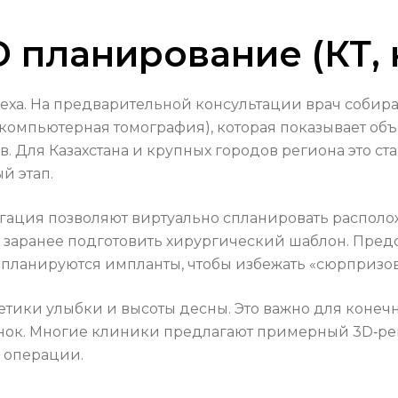
D планирование (КТ, 
ха. На предварительной консультации врач собирае
компьютерная томография), которая показывает объё
. Для Казахстана и крупных городов региона это ст
й этап.
ация позволяют виртуально спланировать располож
 заранее подготовить хирургический шаблон. Предс
но планируются импланты, чтобы избежать «сюрпризо
тетики улыбки и высоты десны. Это важно для конечн
нок. Многие клиники предлагают примерный 3D‑рен
о операции.