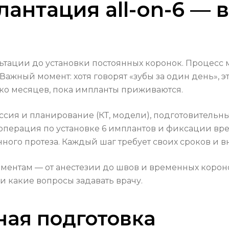
антация all-on-6 — 
ьтации до установки постоянных коронок. Процесс
Важный момент: хотя говорят «зубы за один день», 
ько месяцев, пока импланты приживаются.
ссия и планирование (КТ, модели), подготовительн
 операция по установке 6 имплантов и фиксации вр
ного протеза. Каждый шаг требует своих сроков и в
ментам — от анестезии до швов и временных корон
 и какие вопросы задавать врачу.
ая подготовка