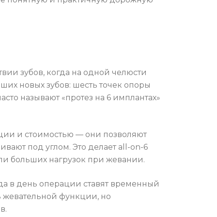
вии зубов, когда на одной челюсти
аших новых зубов: шесть точек опоры
сто называют «протез на 6 имплантах»
ции и стоимостью — они позволяют
ают под углом. Это делает all-on-6
или больших нагрузок при жевании.
огда в день операции ставят временный
ь жевательной функции, но
в.