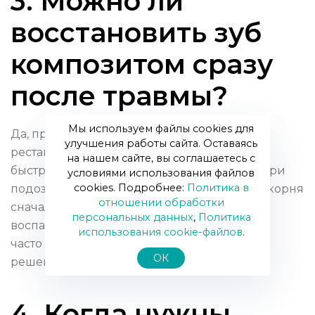
3. Можно ли
восстановить зуб
композитом сразу
после травмы?
Мы используем файлы cookies для
Да, при небольших сколах композитная
улучшения работы сайта. Оставаясь
реставрация часто делается сразу и даёт
на нашем сайте, вы соглашаетесь с
быстрый эстетический результат. Однако при
условиями использования файлов
cookies. Подробнее:
Политика в
подозрении на повреждение пульпы или корня
отношении обработки
сначала проводят диагностику и лечат
персональных данных
,
Политика
воспаление. Временные реставрации тоже
использования сookie-файлов
.
часто используются до окончательного
ОК
решения.
4. Когда нужны