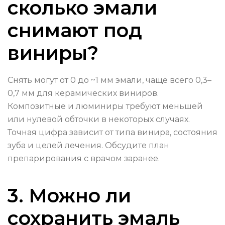
сколько эмали
снимают под
виниры?
Снять могут от 0 до ~1 мм эмали, чаще всего 0,3–
0,7 мм для керамических виниров.
Композитные и люминиры требуют меньшей
или нулевой обточки в некоторых случаях.
Точная цифра зависит от типа винира, состояния
зуба и целей лечения. Обсудите план
препарирования с врачом заранее.
3. Можно ли
сохранить эмаль