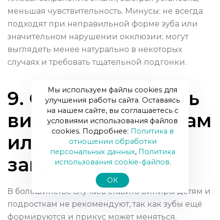
меньшая чувствительность. Минусы: не всегда
подходят при неправильной форме зуба или
значительном нарушении окклюзии; могут
выглядеть менее натурально в некоторых
случаях и требовать тщательной подгонки.
Мы используем файлы cookies для
9. Стоит ли ставить
улучшения работы сайта. Оставаясь
на нашем сайте, вы соглашаетесь с
виниры подросткам
условиями использования файлов
cookies. Подробнее:
Политика в
или детям для
отношении обработки
персональных данных
,
Политика
защиты эмали?
использования сookie-файлов
.
ОК
В большинстве случаев ставить виниры детям и
подросткам не рекомендуют, так как зубы ещё
формируются и прикус может меняться.