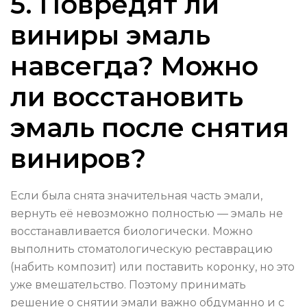
5. Повредят ли
виниры эмаль
навсегда? Можно
ли восстановить
эмаль после снятия
виниров?
Если была снята значительная часть эмали,
вернуть её невозможно полностью — эмаль не
восстанавливается биологически. Можно
выполнить стоматологическую реставрацию
(набить композит) или поставить коронку, но это
уже вмешательство. Поэтому принимать
решение о снятии эмали важно обдуманно и с