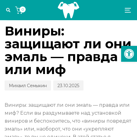
Skip
Skip
Author
Published
PUBLISHED
0
links
to
on:
IN:
To
ЭСТЕТИКА И ОРТОДОНТИЯ
primary
na
navigation
Виниры:
Skip
защищают ли они
to
Откр
content
эмаль — правда
или миф
Михаил Семыкин
23.10.2025
Виниры: защищают ли они эмаль — правда или
миф? Если вы раздумываете над установкой
виниров и беспокоитесь, что «виниры повредят
эмаль» или, наоборот, что они «укрепляют
эмаль», то вы не одиноки. В этой статье я