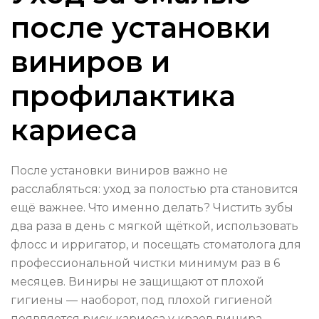
после установки
виниров и
профилактика
кариеса
После установки виниров важно не
расслабляться: уход за полостью рта становится
ещё важнее. Что именно делать? Чистить зубы
два раза в день с мягкой щёткой, использовать
флосс и ирригатор, и посещать стоматолога для
профессиональной чистки минимум раз в 6
месяцев. Виниры не защищают от плохой
гигиены — наоборот, под плохой гигиеной
появляется риск кариеса у краев винира.