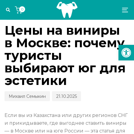
Skip
Skip
Author
Published
PUBLISHED
0
links
to
on:
IN:
To
ЭСТЕТИКА И ОРТОДОНТИЯ
primary
na
navigation
Цены на виниры
Skip
в Москве: почему
to
Откр
content
туристы
выбирают юг для
эстетики
Михаил Семыкин
21.10.2025
Если вы из Казахстана или других регионов СНГ
и прикидываете, где выгоднее ставить виниры
— в Москве или на юге России — эта статья для