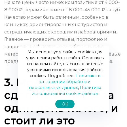
На юге цены часто ниже: композитные от 4 000–
8 000 ₽, керамические от 18 000–45 000 ₽ за зуб.
Качество может быть отличным, особенно в
клиниках, ориентированных на туристов и
сотрудничающих с хорошими лабораториями.
Главное — проверить отзывы, портфолио и
запросить информацию о лаборатории и
Мы используем файлы cookies для
материалах. Не покупайтесь на «супер‑дешёвые
улучшения работы сайта. Оставаясь
предложения» без подтверждения качества.
на нашем сайте, вы соглашаетесь с
условиями использования файлов
cookies. Подробнее:
Политика в
3. Можно ли
отношении обработки
персональных данных
,
Политика
сделать виниры за
использования сookie-файлов
.
один день на юге, и
ОК
стоит ли это