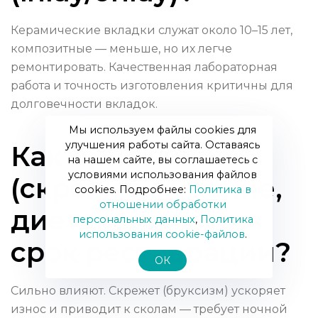
Керамические вкладки служат около 10–15 лет,
композитные — меньше, но их легче
ремонтировать. Качественная лабораторная
работа и точность изготовления критичны для
долговечности вкладок.
Мы используем файлы cookies для
улучшения работы сайта. Оставаясь
Как привычки
на нашем сайте, вы соглашаетесь с
условиями использования файлов
(скрежет, курение,
cookies. Подробнее:
Политика в
отношении обработки
диета) влияют на
персональных данных
,
Политика
использования сookie-файлов
.
срок реставрации?
ОК
Сильно влияют. Скрежет (бруксизм) ускоряет
износ и приводит к сколам — требует ночной