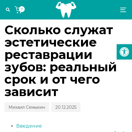
Skip
Skip
Author
Published
PUBLISHED
0
links
to
on:
IN:
To
ЭСТЕТИКА И ОРТОДОНТИЯ
primary
na
navigation
Сколько служат
Skip
эстетические
to
Откр
content
реставрации
зубов: реальный
срок и от чего
зависит
Михаил Семыкин
20.12.2025
Введение