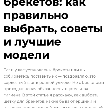
брекетов: как
правильно
выбрать, советы
и лучшие
модели
Если у вас установлены брекеты или вы
собираетесь поставить их — поздравляю, это
серьёзный шаг к ровной улыбке. Но с брекетами
приходит новая обязанность: тщательная
гигиена. В этой статье я расскажу, как выбрать
щетку для брекетов, какие бывают ершики и
насадки, поделюсь рейтингом лучших моделей