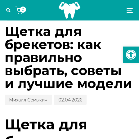
Skip
Skip
Author
Published
PUBLISHED
0
links
to
on:
IN:
To
ЭСТЕТИКА И ОРТОДОНТИЯ
primary
na
navigation
Щетка для
Skip
брекетов: как
to
Откр
content
правильно
выбрать, советы
и лучшие модели
Михаил Семыкин
02.04.2026
Щетка для