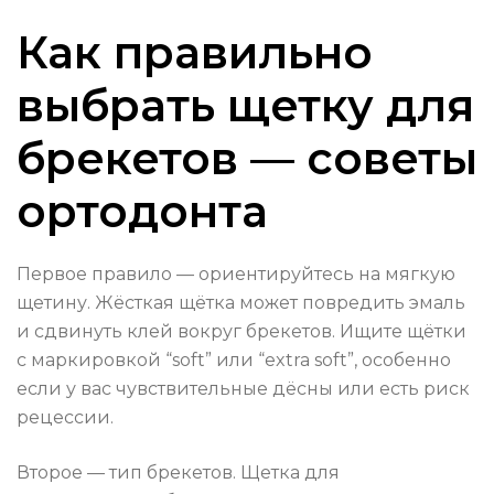
Как правильно
выбрать щетку для
брекетов — советы
ортодонта
Первое правило — ориентируйтесь на мягкую
щетину. Жёсткая щётка может повредить эмаль
и сдвинуть клей вокруг брекетов. Ищите щётки
с маркировкой “soft” или “extra soft”, особенно
если у вас чувствительные дёсны или есть риск
рецессии.
Второе — тип брекетов. Щетка для