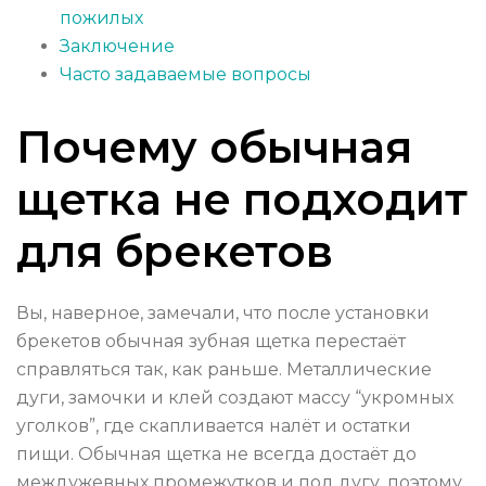
пожилых
Заключение
Часто задаваемые вопросы
Почему обычная
щетка не подходит
для брекетов
Вы, наверное, замечали, что после установки
брекетов обычная зубная щетка перестаёт
справляться так, как раньше. Металлические
дуги, замочки и клей создают массу “укромных
уголков”, где скапливается налёт и остатки
пищи. Обычная щетка не всегда достаёт до
междужевных промежутков и под дугу, поэтому