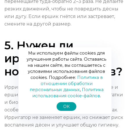
перемещайте туда-обратно 2–3 раза. Не делайте
резких движений, чтобы не повредить дёсны
или дугу. Если ершик гнётся или застревает,
смените на другой размер.
5. Нужен ли
Мы используем файлы cookies для
ирригатор при
улучшения работы сайта. Оставаясь
на нашем сайте, вы соглашаетесь с
ношении брекетов?
условиями использования файлов
cookies. Подробнее:
Политика в
отношении обработки
Ирригатор — отличное дополнение к щетке и
персональных данных
,
Политика
ершику. Он хорошо вымывает пищевые остатки
использования сookie-файлов
.
и биоплёнку в труднодоступных местах,
ОК
особенно под дугой и в околозамковых зонах.
Ирригатор не заменяет ершик, но снижает риск
воспаления дёсен и улучшает общую гигиену.