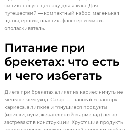
силиконовую щеточку для языка. Для
путешествий — компактный набор: маленькая
щетка, ершик, пластик-флоссер и мини-
ополаскиватель.
Питание при
брекетах: что есть
и чего избегать
Диета при брекетах влияет на кариес ничуть не
меньше, чем уход. Сахар — главный «соавтор»
кариеса, а липкие и тянущиеся продукты
(ириски, нуги, жевательный мармелад) легко
застревают в конструкции. Хрустящие продукты
вроде семечек, орехов, твердой корочки хлеба и