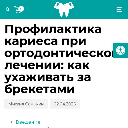
Skip
Skip
Author
Published
PUBLISHED
0
links
to
on:
IN:
To
ЭСТЕТИКА И ОРТОДОНТИЯ
primary
na
navigation
Профилактика
Skip
кариеса при
to
Откр
content
ортодонтическом
лечении: как
ухаживать за
брекетами
Михаил Семыкин
02.04.2026
Введение