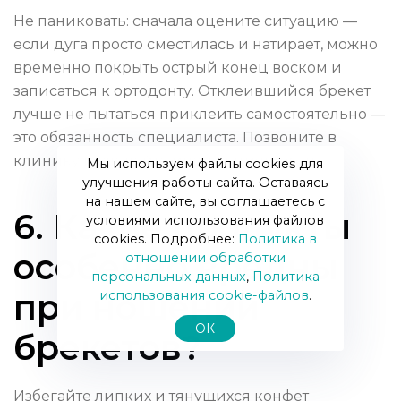
Не паниковать: сначала оцените ситуацию —
если дуга просто сместилась и натирает, можно
временно покрыть острый конец воском и
записаться к ортодонту. Отклеившийся брекет
лучше не пытаться приклеить самостоятельно —
это обязанность специалиста. Позвоните в
клинику и следуйте инструкциям врача.
Мы используем файлы cookies для
улучшения работы сайта. Оставаясь
на нашем сайте, вы соглашаетесь с
6. Какие продукты
условиями использования файлов
cookies. Подробнее:
Политика в
особенно вредны
отношении обработки
персональных данных
,
Политика
при ношении
использования сookie-файлов
.
ОК
брекетов?
Избегайте липких и тянущихся конфет