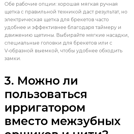
Обе рабочие опции: хорошая мягкая ручная
щетка с правильной техникой даст результат, но
электрическая щетка для брекетов часто
удобнее и эффективнее благодаря таймеру и
движению щетины. Выбирайте мягкие насадки,
специальные головки для брекетов или с
V‑образной выемкой, чтобы удобнее обходить
замки.
3. Можно ли
пользоваться
ирригатором
вместо межзубных