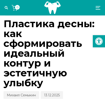
Skip
Skip
Author
Published
PUBLISHED
0
links
to
on:
IN:
To
ЭСТЕТИКА И ОРТОДОНТИЯ
primary
na
navigation
Пластика десны:
Skip
как
to
Откр
content
сформировать
идеальный
контур и
эстетичную
улыбку
Михаил Семыкин
13.12.2025