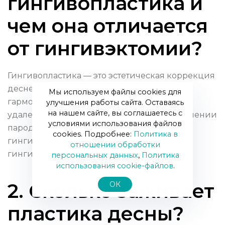
гингивопластика и
чем она отличается
от гингивэктомии?
Гингивопластика — это эстетическая коррекция
десневого контура с целью придать
Мы используем файлы cookies для
гармоничную форму. Гингивэктомия —
улучшения работы сайта. Оставаясь
на нашем сайте, вы соглашаетесь с
удаление избыточной десны, чаще при лечении
условиями использования файлов
пародонтальных карманов. Проще:
cookies. Подробнее:
Политика в
гингивопластика — моделирование,
отношении обработки
гингивэктомия — удаление для лечения.
персональных данных
,
Политика
использования сookie-файлов
.
2. Сколько заживает
ОК
пластика десны?