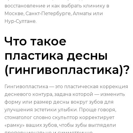
восстановление и как выбрать клинику в
Москве, Санкт‑Петербурге, Алматы или
Нур‑Султане.
Что такое
пластика десны
(гингивопластика)?
Гингивопластика — это пластическая коррекция
десневого контура, задача которой — изменить
форму или размер десны вокруг зубов для
улучшения эстетики улыбки. Проще говоря,
стоматолог словно скульптор корректирует
«рамку» ваших зубов, чтобы зубы выглядели
пропорционально и симметрично.