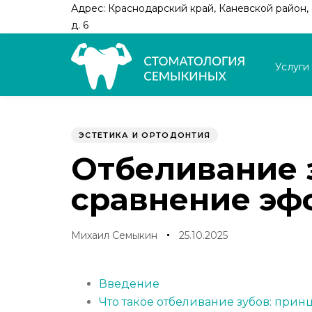
Skip
Skip
Адрес: Краснодарский край, Каневской район, с
links
to
д. 6
primary
navigation
Услуги
Skip
to
Author
Published
PUBLISHED
content
on:
IN:
ЭСТЕТИКА И ОРТОДОНТИЯ
Отбеливание з
сравнение эф
Михаил Семыкин
25.10.2025
Введение
Что такое отбеливание зубов: при