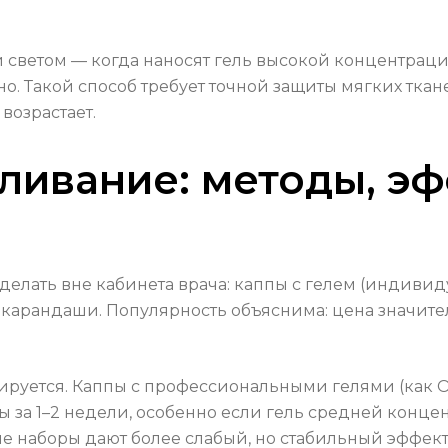
 светом — когда наносят гель высокой концентрац
о. Такой способ требует точной защиты мягких ткан
возрастает.
ивание: методы, эф
делать вне кабинета врача: каппы с гелем (индиви
 и карандаши. Популярность объяснима: цена значит
руется. Каппы с профессиональными гелями (как 
 за 1–2 недели, особенно если гель средней конце
е наборы дают более слабый, но стабильный эффект 