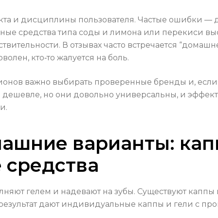
дукта и дисциплины пользователя. Частые ошибки —
ные средства типа соды и лимона или перекиси выс
твительности. В отзывах часто встречается “домашн
олен, кто‑то жалуется на боль.
ионов важно выбирать проверенные бренды и, если 
и дешевле, но они довольно универсальны, и эффек
и.
ашние варианты: капп
 средства
олняют гелем и надевают на зубы. Существуют каппы
 результат дают индивидуальные каппы и гели с п