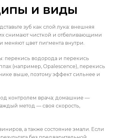
ципы и виды
ставьте зуб как слой лука: внешняя
— их снимают чисткой и отбеливающими
 и меняют цвет пигмента внутри.
: перекись водорода и перекись
пах (например, Opalescence), перекись
нике выше, поэтому эффект сильнее и
 под контролем врача; домашние —
Каждый метод — своя скорость,
иниров, а также состояние эмали. Если
 результата без предварительной