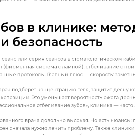
бов в клинике: мето
и безопасность
сеанс или серия сеансов в стоматологическом каби
m (фирменная система с лампой), отбеливание с п
ные протоколы. Главный плюс — скорость: заметный
врач подберёт концентрацию геля, защитит десну
экспозиции. Это уменьшает вероятность ожога десн
фессиональное отбеливание зубов», клиника — часто
ванного врача довольно высокая. Но есть нюансы: 
сен сначала нужно лечить проблему. Также клиники 