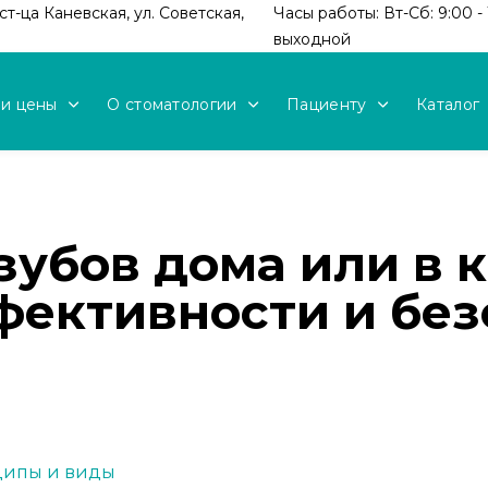
т-ца Каневская, ул. Советская,
Часы работы: Вт-Сб: 9:00 - 
выходной
 и цены
О стоматологии
Пациенту
Каталог
убов дома или в 
фективности и без
нципы и виды