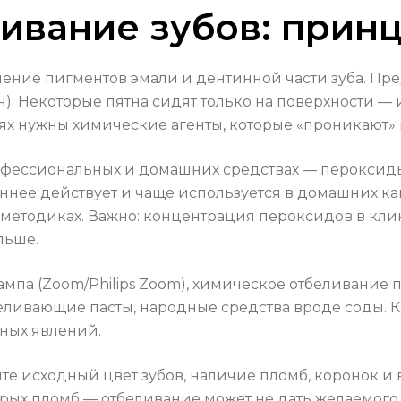
ливание зубов: прин
ение пигментов эмали и дентинной части зуба. Пред
ин). Некоторые пятна сидят только на поверхности 
чаях нужны химические агенты, которые «проникают»
фессиональных и домашних средствах — пероксиды
нее действует и чаще используется в домашних кап
 методиках. Важно: концентрация пероксидов в кли
льше.
ампа (Zoom/Philips Zoom), химическое отбеливание
беливающие пасты, народные средства вроде соды. 
ных явлений.
е исходный цвет зубов, наличие пломб, коронок и в
арых пломб — отбеливание может не дать желаемого