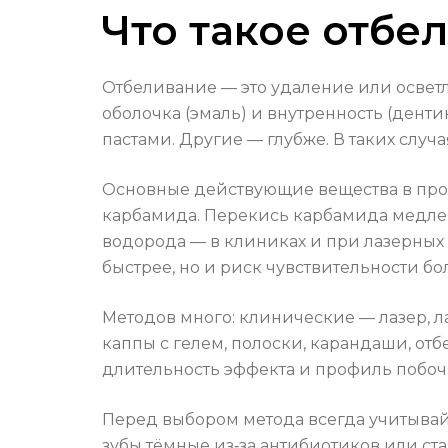
Что такое отбе
Отбеливание — это удаление или осветл
оболочка (эмаль) и внутренность (дент
пастами. Другие — глубже. В таких слу
Основные действующие вещества в про
карбамида. Перекись карбамида медлен
водорода — в клиниках и при лазерных
быстрее, но и риск чувствительности бо
Методов много: клинические — лазер, л
каппы с гелем, полоски, карандаши, от
длительность эффекта и профиль побоч
Перед выбором метода всегда учитывайт
зубы тёмные из‑за антибиотиков или ст