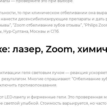
алы — проверяйте это при выборе.
ельности, то при клиническом отбеливании она выр
е нанести десенсибилизирующие препараты и дать
зывы”, “Zoom отбеливание зубов отзывы”, “Philips Z
, Нур‑Султана, Москвы и СПб.
е: лазер, Zoom, хими
 активации геля световым лучом — реакция ускоряет
ым результатом. Многие спрашивают: “Отбеливание з
сключить противопоказания.
т LED‑лампу и фирменные гели. Это проверенная м
ее светлой улыбкой. Стоимость варьируется, но часто