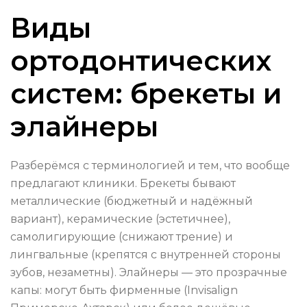
Виды
ортодонтических
систем: брекеты и
элайнеры
Разберёмся с терминологией и тем, что вообще
предлагают клиники. Брекеты бывают
металлические (бюджетный и надёжный
вариант), керамические (эстетичнее),
самолигирующие (снижают трение) и
лингвальные (крепятся с внутренней стороны
зубов, незаметны). Элайнеры — это прозрачные
капы: могут быть фирменные (Invisalign