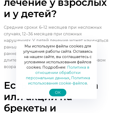
лечение у взрослых
и у детей?
Средние сроки: 6–12 месяцев при несложных
случаях, 12–36 месяцев при сложных
нарушениях. У детей лечение может начинаться
Мы используем файлы cookies для
раньше и проходить в несколько этапов —
улучшения работы сайта. Оставаясь
раннее вмешательство иногда сокращает
на нашем сайте, вы соглашаетесь с
длительность основного курса в подростковом
условиями использования файлов
возрасте.
cookies. Подробнее:
Политика в
отношении обработки
персональных данных
,
Политика
Есть ли рассрочка
использования сookie-файлов
.
ОК
или акции на
брекеты и