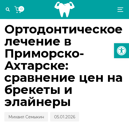
Skip
Skip
Author
Published
PUBLISHED
0
links
to
on:
IN:
To
ЭСТЕТИКА И ОРТОДОНТИЯ
primary
na
navigation
Ортодонтическое
Skip
лечение в
to
Откр
content
Приморско-
Ахтарске:
сравнение цен на
брекеты и
элайнеры
Михаил Семыкин
05.01.2026