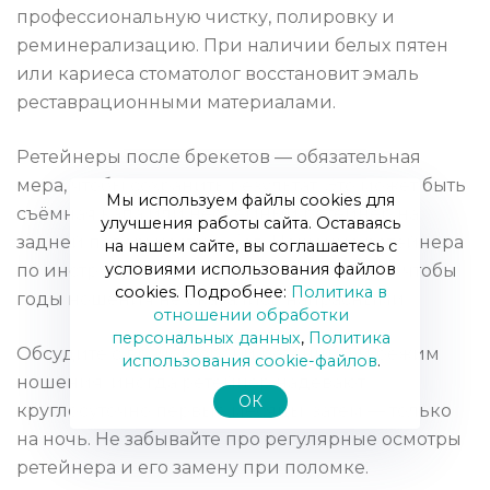
профессиональную чистку, полировку и
реминерализацию. При наличии белых пятен
или кариеса стоматолог восстановит эмаль
реставрационными материалами.
Ретейнеры после брекетов — обязательная
мера, чтобы сохранить результат. Это может быть
Мы используем файлы cookies для
съёмная капа или несъёмный ретейнер на
улучшения работы сайта. Оставаясь
задней поверхности зубов. Ношение ретейнера
на нашем сайте, вы соглашаетесь с
условиями использования файлов
по инструкции ортодонта — ключ к тому, чтобы
cookies. Подробнее:
Политика в
годы ношения не оказались напрасными.
отношении обработки
персональных данных
,
Политика
Обсудите с врачом сроки ретенции и режим
использования сookie-файлов
.
ношения: иногда ретейнер надевают
ОК
круглосуточно первые месяцы, затем — только
на ночь. Не забывайте про регулярные осмотры
ретейнера и его замену при поломке.