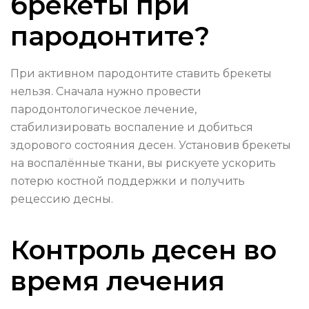
брекеты при
пародонтите?
При активном пародонтите ставить брекеты
нельзя. Сначала нужно провести
пародонтологическое лечение,
стабилизировать воспаление и добиться
здорового состояния десен. Установив брекеты
на воспалённые ткани, вы рискуете ускорить
потерю костной поддержки и получить
рецессию десны.
Контроль десен во
время лечения