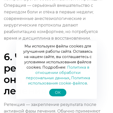
Операция — серьёзный вмешательство с
периодом боли и отёка в первые недели;
современные анестезиологические и
хирургические протоколы делают
реабилитацию комфортнее, но потребуется
время и дисциплина в восстановлении.
Мы используем файлы cookies для
улучшения работы сайта. Оставаясь
6. Что такое
на нашем сайте, вы соглашаетесь с
условиями использования файлов
ретенция и зачем
cookies. Подробнее:
Политика в
отношении обработки
она нужна после
персональных данных
,
Политика
использования сookie-файлов
.
лечения?
ОК
Ретенция — закрепление результата после
активной фазы лечения. Обычно применяют