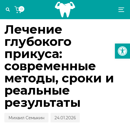
Skip
Skip
Author
Published
PUBLISHED
0
links
to
on:
IN:
To
ЭСТЕТИКА И ОРТОДОНТИЯ
primary
na
navigation
Лечение
Skip
глубокого
to
Откр
content
прикуса:
современные
методы, сроки и
реальные
результаты
Михаил Семыкин
24.01.2026