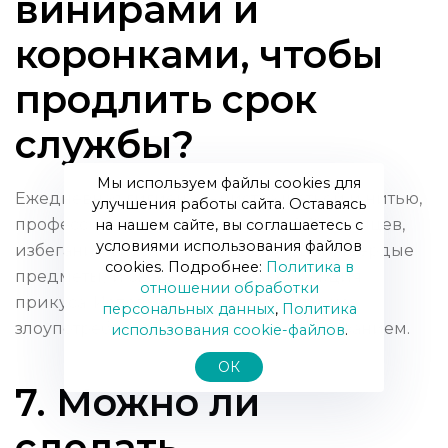
винирами и
коронками, чтобы
продлить срок
службы?
Мы используем файлы cookies для
Ежедневная гигиена — чистка щёткой и нитью,
улучшения работы сайта. Оставаясь
профессиональная чистка раз в 6–12 месяцев,
на нашем сайте, вы соглашаетесь с
условиями использования файлов
избегание опасных привычек (грызть твёрдые
cookies. Подробнее:
Политика в
предметы) и своевременная коррекция
отношении обработки
прикуса. Используйте мягкие пасты, не
персональных данных
,
Политика
злоупотребляйте агрессивным отбеливанием.
использования сookie-файлов
.
ОК
7. Можно ли
сделать