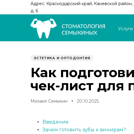
Skip
Skip
Адрес: Краснодарский край, Каневской район, с
links
to
д. 6
primary
navigation
Услуги
Skip
to
Author
Published
PUBLISHED
content
on:
IN:
ЭСТЕТИКА И ОРТОДОНТИЯ
Как подготов
чек-лист для 
Михаил Семыкин
20.10.2025
Введение
Зачем готовить зубы к винирам?