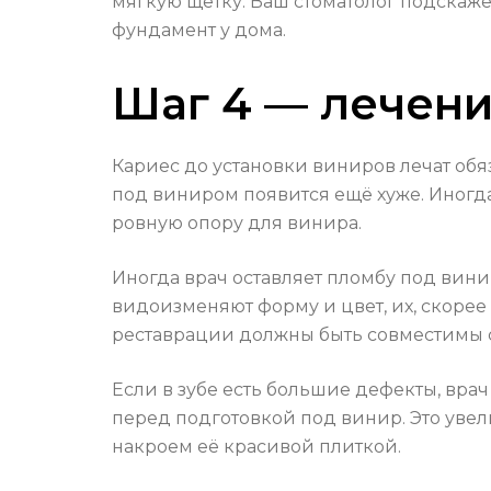
мягкую щётку. Ваш стоматолог подскаже
фундамент у дома.
Шаг 4 — лечени
Кариес до установки виниров лечат обя
под виниром появится ещё хуже. Иногда
ровную опору для винира.
Иногда врач оставляет пломбу под вини
видоизменяют форму и цвет, их, скорее 
реставрации должны быть совместимы с
Если в зубе есть большие дефекты, вр
перед подготовкой под винир. Это увели
накроем её красивой плиткой.