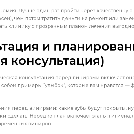
номия. Лучше один раз пройти через качественную
ен), чем потом тратить деньги на ремонт или замен
ать клинику с прозрачным планом лечения выгодно 
ьтация и планирован
я консультация)
ическая консультация перед винирами включает оце
собой примеры “улыбок”, которые вам нравятся — ф
ения перед винирами: какие зубы будут покрыты, н
и сделать. Нередко план включает этапы: гигиена,
 временных виниров.