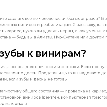
тите сделать всё по-человечески, без сюрпризов? В
ременных виниров и реабилитации. Я расскажу, как 
ть кариес, нужно ли удалять нервы, и как уменьшит
тана — будь вы в Алматы, Нур-Султане или другом 
 зубы к винирам?
ия, а основа долговечности и эстетики. Если пропус
воспаление десен. Представьте, что вы надеваете д
ми, если зубы и десны не готовы.
иагностику общего состояния — проверка на кариес
становкой виниров (рентген, компьютерная томогра
ор материала.