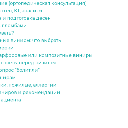
ние (ортопедическая консультация)
тген, КТ, анализы
 и подготовка десен
 с пломбами
овать?
чные виниры: что выбрать
мерки
фарфоровые или композитные виниры
 советы перед визитом
опрос “болит ли”
инирам
тки, пожилые, аллергии
виниров и рекомендации
пациента