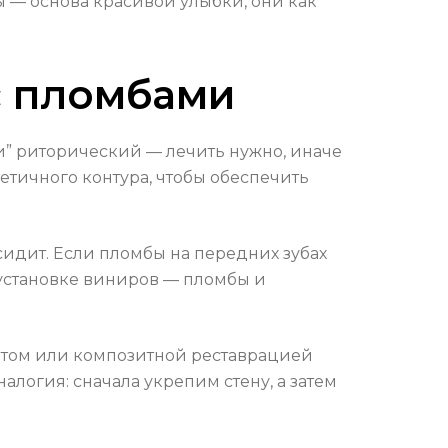
ы — основа красивой улыбки, они как
с пломбами
и” риторический — лечить нужно, иначе
етичного контура, чтобы обеспечить
сидит. Если пломбы на передних зубах
к установке виниров — пломбы и
ифтом или композитной реставрацией
алогия: сначала укрепим стену, а затем