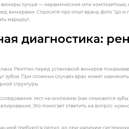
е виниры лучше — керамические или композитные, с
д винирами. Спросите про опыт врача, фото “до и по
ть маршрут.
ая диагностика: рент
 плана. Рентген перед установкой виниров показыва
руг зубов. При сложных случаях врач может назнач
рной структуры.
следования: тест на окклюзию (как смыкаются зубы
лирования. Это помогает ответить на вопрос: нужн
ацией требуются редко, но при наличии системных 