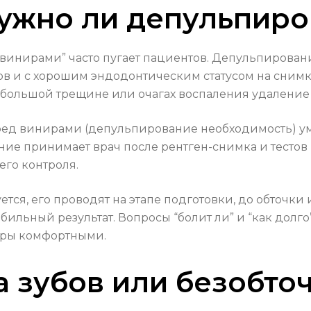
нужно ли депульпиро
винирами” часто пугает пациентов. Депульпирован
ов и с хорошим эндодонтическим статусом на снимк
 большой трещине или очагах воспаления удаление
ред винирами (депульпирование необходимость) у
ние принимает врач после рентген-снимка и тестов н
го контроля.
ся, его проводят на этапе подготовки, до обточки 
абильный результат. Вопросы “болит ли” и “как дол
уры комфортными.
а зубов или безобто