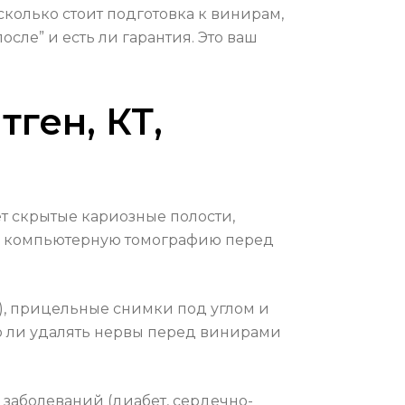
колько стоит подготовка к винирам,
сле” и есть ли гарантия. Это ваш
ген, КТ,
ет скрытые кариозные полости,
ить компьютерную томографию перед
), прицельные снимки под углом и
о ли удалять нервы перед винирами
заболеваний (диабет, сердечно-