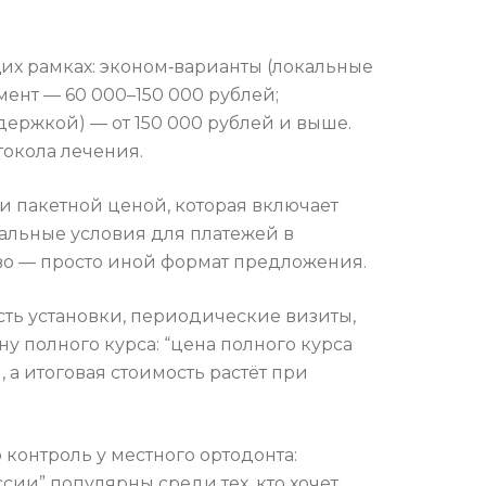
их рамках: эконом‑варианты (локальные
ент — 60 000–150 000 рублей;
ржкой) — от 150 000 рублей и выше.
токола лечения.
и пакетной ценой, которая включает
иальные условия для платежей в
тво — просто иной формат предложения.
сть установки, периодические визиты,
 полного курса: “цена полного курса
 а итоговая стоимость растёт при
контроль у местного ортодонта:
сии” популярны среди тех, кто хочет