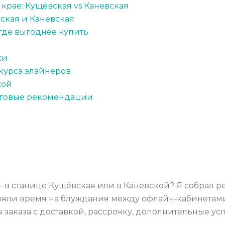
крае: Кущёвская vs Каневская
ская и Каневская
где выгоднее купить
ы
ки
 курса элайнеров
кой
тоговые рекомендации
— в станице Кущёвская или в Каневской? Я собрал 
еряли время на блуждания между офлайн‑кабинетами
 заказа с доставкой, рассрочку, дополнительные ус
.