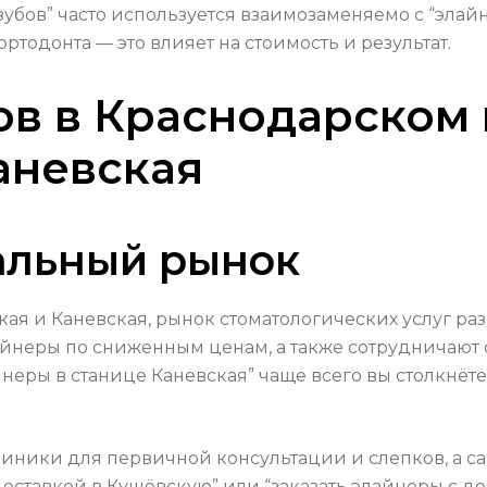
убов” часто используется взаимозаменяемо с “элайн
тодонта — это влияет на стоимость и результат.
в в Краснодарском 
аневская
альный рынок
ская и Каневская, рынок стоматологических услуг р
айнеры по сниженным ценам, а также сотрудничают 
йнеры в станице Каневская” чаще всего вы столкнё
иники для первичной консультации и слепков, а с
доставкой в Кущёвскую” или “заказать элайнеры с до