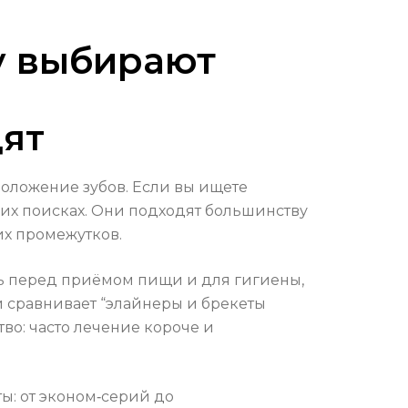
у выбирают
дят
положение зубов. Если вы ищете
ших поисках. Они подходят большинству
их промежутков.
ь перед приёмом пищи и для гигиены,
и сравнивает “элайнеры и брекеты
во: часто лечение короче и
ты: от эконом‑серий до