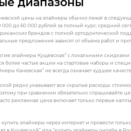
ые диапазоны
аневской цены на элайнеры обычно лежат в следующ
000 до 60 000 рублей за полный курс; средний сегм
иканских брендов с полной ортодонтической подде
альные предложения зависят от объёма работ и про
огие элайнеры Кущёвская” с локальными скидками 
ся более частые акции на стартовые наборы и спец
йнеры Каневская” не всегда означает худшее качес
кой редко указывают все скрытые расходы: стоимо
этому при сравнении обязательно спрашивайте цену
асто рекламная цена включает только первые каппы,
упить элайнеры через интернет и провести только 
ет в Кущёвской” или “купить элайнеры онлайн в Рос