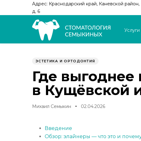
Skip
Skip
Адрес: Краснодарский край, Каневской район, с
links
to
д. 6
primary
navigation
Услуги
Skip
to
Author
Published
PUBLISHED
content
on:
IN:
ЭСТЕТИКА И ОРТОДОНТИЯ
Где выгоднее 
в Кущёвской 
Михаил Семыкин
02.04.2026
Введение
Обзор: элайнеры — что это и поче