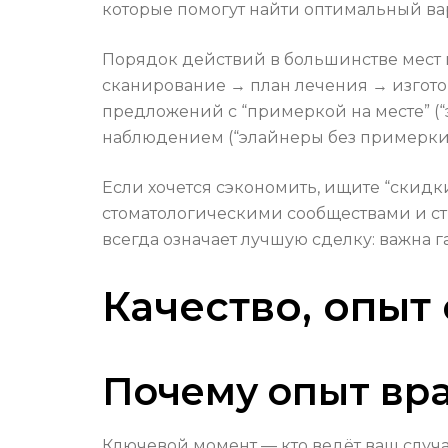
которые помогут найти оптимальный ва
Порядок действий в большинстве мест 
сканирование → план лечения → изгото
предложений с “примеркой на месте” (
наблюдением (“элайнеры без примерки д
Если хочется сэкономить, ищите “скидк
стоматологическими сообществами и стр
всегда означает лучшую сделку: важна г
Качество, опыт
Почему опыт вр
Ключевой момент — кто ведёт ваш случа