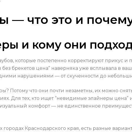
ы — что это и почем
еры и кому они подхо
убов, которые постепенно корректируют прикус и 
ы без брекетов цена” наверняка уже всплывала в ва
едними нарушениями — от скученности до небольш
? Потому что они почти незаметны, их можно снят
иях. Для тех, кто ищет “невидимые элайнеры цена” 
 визуальный комфорт — не единственное преимущест
х городах Краснодарского края, есть разные вариан