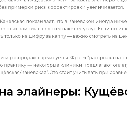
 без примерки риск корректировки увеличивается.
невская показывает, что в Каневской иногда ниже б
стных клиник с полным пакетом услуг. Если вы ищ
ь только на цифру за каппу — важно смотреть на ц
и и распродаж варьируется. Фразы “рассрочка на э
ю практику — некоторые клиники предлагают оплату
ёвская/Каневская”. Это стоит учитывать при сравн
на элайнеры: Кущёв