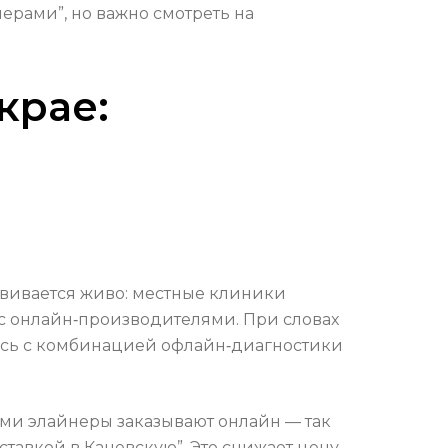
ерами”, но важно смотреть на
крае:
азвивается живо: местные клиники
с онлайн‑производителями. При словах
тесь с комбинацией офлайн‑диагностики
ами элайнеры заказывают онлайн — так
ставкой в Каневскую”. Это снижает цену,