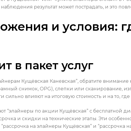
о наблюдения результат может пострадать, и это по
ожения и условия: г
т в пакет услуг
айнерам Кущёвская Каневская”, обратите внимание н
амный снимок, OPG), слепки или сканирование, изг
 сильно влияют на итоговую стоимость и на то, где
 “элайнеры по акции Кущёвская” с бесплатной диаг
рочка и скидки на технические этапы. Эти особенно
: “рассрочка на элайнеры Кущёвская” и “рассрочка н