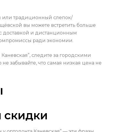
ой или традиционный слепок/
ущёвской вы можете встретить больше
 с доставкой и дистанционным
 компромиссы ради экономии.
 Каневская”, следите за городскими
е забывайте, что самая низкая цена не
ы
 скидки
 у ортодонта Каневская” — эти фразы