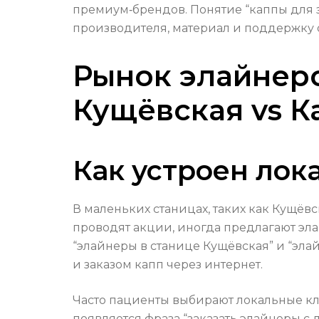
премиум‑брендов. Понятие “каппы для з
производителя, материал и поддержку ор
Рынок элайнеро
Кущёвская vs К
Как устроен лок
В маленьких станицах, таких как Кущёв
проводят акции, иногда предлагают эл
“элайнеры в станице Кущёвская” и “эла
и заказом капп через интернет.
Часто пациенты выбирают локальные кл
появляется фраза “заказать элайнеры с 