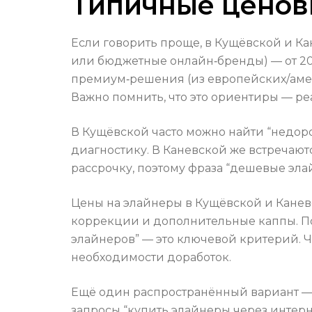
Типичные ценов
Если говорить проще, в Кущёвской и К
или бюджетные онлайн‑бренды) — от 20 
премиум‑решения (из европейских/амер
Важно помнить, что это ориентиры — ре
В Кущёвской часто можно найти “недор
диагностику. В Каневской же встречают
рассрочку, поэтому фраза “дешевые эла
Цены на элайнеры в Кущёвской и Каневс
коррекции и дополнительные каппы. По
элайнеров” — это ключевой критерий. Ч
необходимости доработок.
Ещё один распространённый вариант — к
запросы “купить элайнеры через интерн