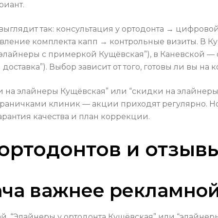
риант.
выглядит так: консультация у ортодонта → цифров
вление комплекта капп → контрольные визиты. В К
“элайнеры с примеркой Кущёвская”), в Каневской —
оставка”). Выбор зависит от того, готовы ли вы на
и на элайнеры Кущёвская” или “скидки на элайнеры
аничками клиник — акции приходят регулярно. Но н
арантия качества и план коррекции.
 ортодонтов и отзыв
ача важнее рекламной
й. “Элайнеры у ортодонта Кущёвская” или “элайнеры