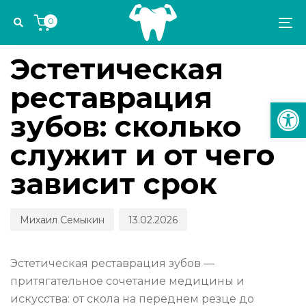
Skip
Skip
Author
Published
PUBLISHED
0
links
to
on:
IN:
To
ЭСТЕТИКА И ОРТОДОНТИЯ
primary
na
navigation
Эстетическая
Skip
реставрация
to
Откр
content
зубов: сколько
служит и от чего
зависит срок
Михаил Семыкин
13.02.2026
Эстетическая реставрация зубов —
притягательное сочетание медицины и
искусства: от скола на переднем резце до