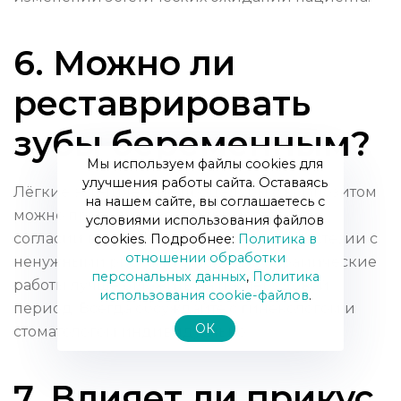
6. Можно ли
реставрировать
зубы беременным?
Мы используем файлы cookies для
улучшения работы сайта. Оставаясь
Лёгкие эстетические процедуры с композитом
на нашем сайте, вы соглашаетесь с
можно проводить во 2‑м триместре при
условиями использования файлов
согласии врача, избегая рентгена и анестезии с
cookies. Подробнее:
Политика в
отношении обработки
ненужными рисками. Плановые керамические
персональных данных
,
Политика
работы лучше отложить на послеродовой
использования сookie-файлов
.
период. Всегда обсуждайте с гинекологом и
ОК
стоматологом индивидуально.
7. Влияет ли прикус