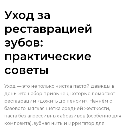
Уход за
реставрацией
зубов:
практические
советы
Уход — это не только чистка пастой дважды в
день. Это набор привычек, которые помогают
реставрации «дожить до пенсии». Начнём с
базового: мягкая щётка средней жесткости,
паста без агрессивных абразивов (особенно для
композита), зубная нить и ирригатор для