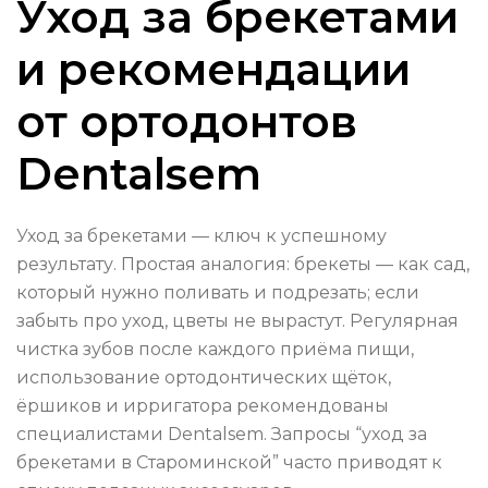
Уход за брекетами
и рекомендации
от ортодонтов
Dentalsem
Уход за брекетами — ключ к успешному
результату. Простая аналогия: брекеты — как сад,
который нужно поливать и подрезать; если
забыть про уход, цветы не вырастут. Регулярная
чистка зубов после каждого приёма пищи,
использование ортодонтических щёток,
ёршиков и ирригатора рекомендованы
специалистами Dentalsem. Запросы “уход за
брекетами в Староминской” часто приводят к