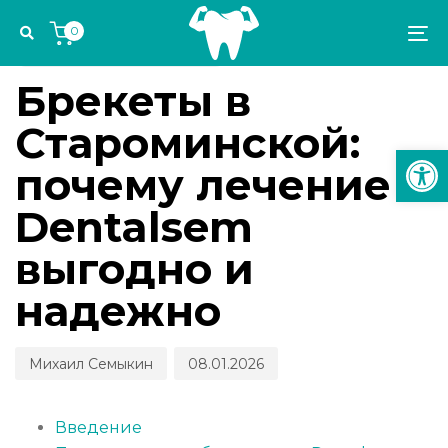
Skip
Skip
Author
Published
PUBLISHED
0
links
to
on:
IN:
To
ЭСТЕТИКА И ОРТОДОНТИЯ
primary
na
navigation
Брекеты в
Skip
Староминской:
to
Откр
content
почему лечение в
Dentalsem
выгодно и
надежно
Михаил Семыкин
08.01.2026
Введение