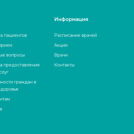
Информация
а пациентов
Расписание врачей
 прием
Акции
тые вопросы
Врачи
ва предоставления
Контакты
слуг
нности граждан в
здоровья
нтам
а